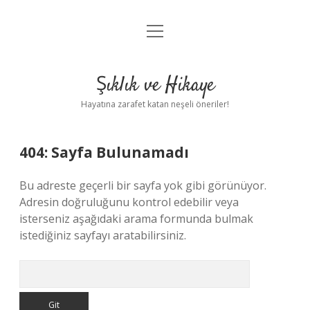
menüyü
Anasayfa
aç
Gizlilik Politikası
Şıklık ve Hikaye
Yasal Uyarı
Hayatına zarafet katan neşeli öneriler!
Hakkımızda
404: Sayfa Bulunamadı
Bu adreste geçerli bir sayfa yok gibi görünüyor.
Adresin doğruluğunu kontrol edebilir veya
isterseniz aşağıdaki arama formunda bulmak
istediğiniz sayfayı aratabilirsiniz.
Arama