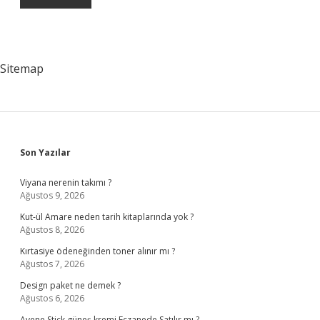
Sitemap
Sidebar
Son Yazılar
Viyana nerenin takımı ?
Ağustos 9, 2026
Kut-ül Amare neden tarih kitaplarında yok ?
Ağustos 8, 2026
Kırtasiye ödeneğinden toner alınır mı ?
Ağustos 7, 2026
Design paket ne demek ?
Ağustos 6, 2026
Avene Stick güneş kremi Eczanede Satılır mı ?