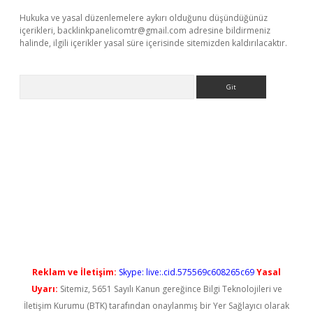
Hukuka ve yasal düzenlemelere aykırı olduğunu düşündüğünüz
içerikleri,
backlinkpanelicomtr@gmail.com
adresine bildirmeniz
halinde, ilgili içerikler yasal süre içerisinde sitemizden kaldırılacaktır.
Arama
iş
Reklam ve İletişim:
Skype: live:.cid.575569c608265c69
Yasal
Uyarı:
Sitemiz, 5651 Sayılı Kanun gereğince Bilgi Teknolojileri ve
İletişim Kurumu (BTK) tarafından onaylanmış bir Yer Sağlayıcı olarak