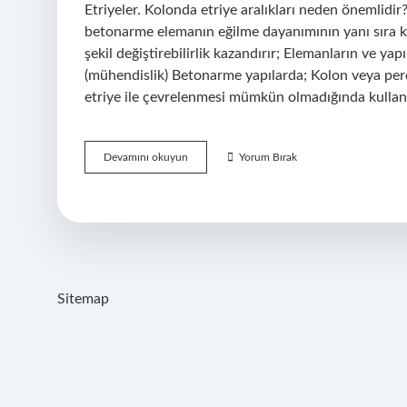
Etriyeler. Kolonda etriye aralıkları neden önemlidir?
betonarme elemanın eğilme dayanımının yanı sıra ke
şekil değiştirebilirlik kazandırır; Elemanların ve yapı
(mühendislik) Betonarme yapılarda; Kolon veya perd
etriye ile çevrelenmesi mümkün olmadığında kullanı
Etriye
Devamını okuyun
Yorum Bırak
Neden
Önemlidir
Sitemap