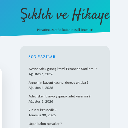
Şıklık ve Hikaye
Hayatına zarafet katan neşeli öneriler!
betxper giriş
SIDEBAR
SON YAZILAR
Avene Stick güneş kremi Eczanede Satılır mı ?
Ağustos 5, 2026
Annemin kuzeni kaçıncı derece akraba ?
Ağustos 4, 2026
Adetliyken banyo yapmak adet keser mi ?
Ağustos 3, 2026
7’nin 5 katı nedir ?
Temmuz 30, 2026
Uçan balon ne yakar ?