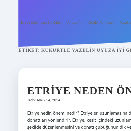
İHalede Satılmazsa Ne Olur
Anasayfa
Gizlilik Politikası
Yasal U
ETIKET:
KÜKÜRTLE VAZELIN UYUZA IYI G
ETRIYE NEDEN Ö
Tarih: Aralık 24, 2024
Etriye nedir, önemi nedir? Etriyeler, uzunlamasına
donatıları yönlendirir. Etriye, kesit içindeki uzunla
şekilde düzenlenmesini ve donatı çubuğunun dik ve 