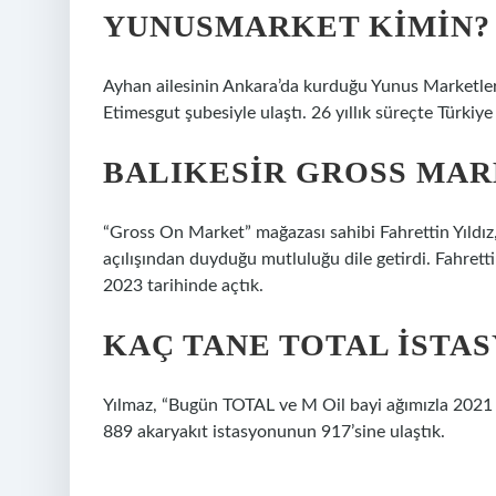
YUNUSMARKET KIMIN?
Ayhan ailesinin Ankara’da kurduğu Yunus Marketler
Etimesgut şubesiyle ulaştı. 26 yıllık süreçte Türkiy
BALIKESIR GROSS MAR
“Gross On Market” mağazası sahibi Fahrettin Yıldız
açılışından duyduğu mutluluğu dile getirdi. Fahrett
2023 tarihinde açtık.
KAÇ TANE TOTAL ISTA
Yılmaz, “Bugün TOTAL ve M Oil bayi ağımızla 2021 yı
889 akaryakıt istasyonunun 917’sine ulaştık.