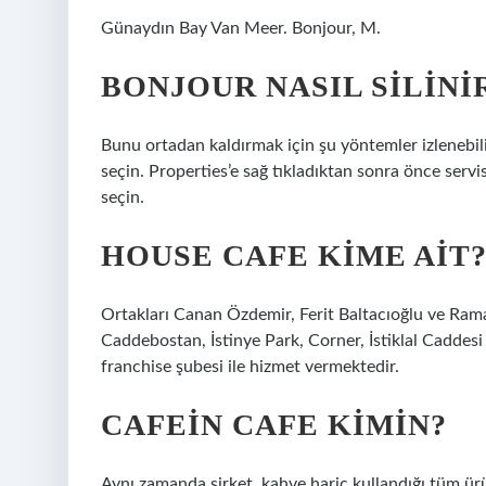
Günaydın Bay Van Meer. Bonjour, M.
BONJOUR NASIL SILINI
Bunu ortadan kaldırmak için şu yöntemler izlenebili
seçin. Properties’e sağ tıkladıktan sonra önce servi
seçin.
HOUSE CAFE KIME AIT
Ortakları Canan Özdemir, Ferit Baltacıoğlu ve Ramaz
Caddebostan, İstinye Park, Corner, İstiklal Caddes
franchise şubesi ile hizmet vermektedir.
CAFEIN CAFE KIMIN?
Aynı zamanda şirket, kahve hariç kullandığı tüm ür