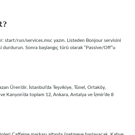
R?
r: start/run/services.msc yazın. Listeden Bonjour servisini
si durdurun. Sonra başlangıç ​​türü olarak “Passive/Off”u
?
an Üren’dir. İstanbul’da Teşvikiye, Tünel, Ortaköy,
i ve Kanyon’da toplam 12, Ankara, Antalya ve İzmir’de 8
ünleri Caffeine markası altında üretmeye başlayacak. Kahve