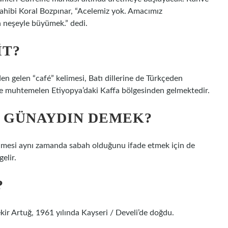
ahibi Koral Bozpınar, “Acelemiz yok. Amacımız
neşeyle büyümek.” dedi.
IT?
n gelen “café” kelimesi, Batı dillerine de Türkçeden
 ve muhtemelen Etiyopya’daki Kaffa bölgesinden gelmektedir.
E GÜNAYDIN DEMEK?
kelimesi aynı zamanda sabah olduğunu ifade etmek için de
elir.
?
ir Artuğ, 1961 yılında Kayseri / Develi’de doğdu.