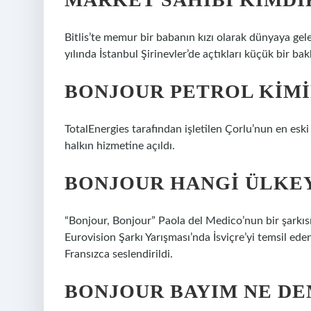
Bitlis’te memur bir babanın kızı olarak dünyaya gel
yılında İstanbul Şirinevler’de açtıkları küçük bir ba
BONJOUR PETROL KIMI
TotalEnergies tarafından işletilen Çorlu’nun en eski
halkın hizmetine açıldı.
BONJOUR HANGI ÜLKEY
“Bonjour, Bonjour” Paola del Medico’nun bir şarkıs
Eurovision Şarkı Yarışması’nda İsviçre’yi temsil ede
Fransızca seslendirildi.
BONJOUR BAYIM NE D