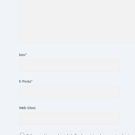
İsim*
E-Posta*
Web Sitesi