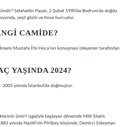
kimdir? Selahattin Paşalı, 2 Şubat 1990’da Bodrum’da doğdu.
boyunda, yeşil gözlü ve Kova burcudur.
ANGI CAMIDE?
İmamı Mustafa Efe Hoca’nın konuşması izleyenler tarafından
Ç YAŞINDA 2024?
 2005 yılında İstanbul’da doğmuştur.
rinin İzmir’i işgaliyle başlayan dönemde Milli Silahlı
 1883 yılında Nazilli’nin Pirlibey köyünde, Demirci Süleyman