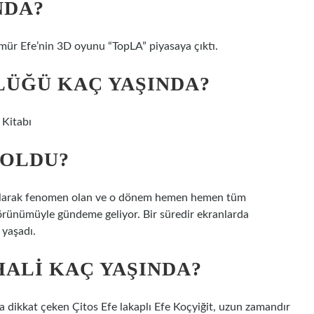
NDA?
Ömür Efe’nin 3D oyunu “TopLA” piyasaya çıktı.
LÜĞÜ KAÇ YAŞINDA?
 Kitabı
 OLDU?
tılarak fenomen olan ve o dönem hemen hemen tüm
örünümüyle gündeme geliyor. Bir süredir ekranlarda
 yaşadı.
HALI KAÇ YAŞINDA?
la dikkat çeken Çitos Efe lakaplı Efe Koçyiğit, uzun zamandır