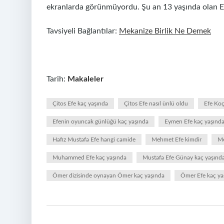
ekranlarda görünmüyordu. Şu an 13 yaşında olan Ef
Tavsiyeli Bağlantılar:
Mekanize Birlik Ne Demek
Tarih:
Makaleler
Çitos Efe kaç yaşında
Çitos Efe nasıl ünlü oldu
Efe Koç
Efenin oyuncak günlüğü kaç yaşında
Eymen Efe kaç yaşınd
Hafız Mustafa Efe hangi camide
Mehmet Efe kimdir
Me
Muhammed Efe kaç yaşında
Mustafa Efe Günay kaç yaşınd
Ömer dizisinde oynayan Ömer kaç yaşında
Ömer Efe kaç ya