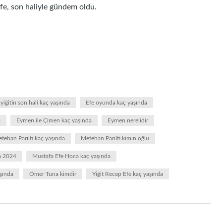
e, son haliyle gündem oldu.
yiğitin son hali kaç yaşında
Efe oyunda kaç yaşında
a
Eymen ile Çimen kaç yaşında
Eymen nerelidir
tehan Parıltı kaç yaşında
Metehan Parıltı kimin oğlu
a 2024
Mustafa Efe Hoca kaç yaşında
şında
Ömer Tuna kimdir
Yiğit Recep Efe kaç yaşında