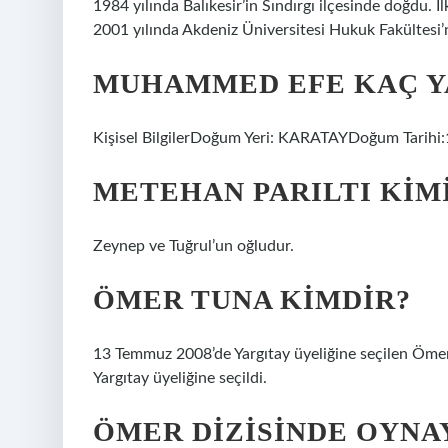
1984 yılında Balıkesir’in Sındırgı ilçesinde doğdu. İ
2001 yılında Akdeniz Üniversitesi Hukuk Fakültesi’
MUHAMMED EFE KAÇ Y
Kişisel BilgilerDoğum Yeri: KARATAYDoğum Tarihi
METEHAN PARILTI KIM
Zeynep ve Tuğrul’un oğludur.
ÖMER TUNA KIMDIR?
13 Temmuz 2008’de Yargıtay üyeliğine seçilen Ömer
Yargıtay üyeliğine seçildi.
ÖMER DIZISINDE OYNA