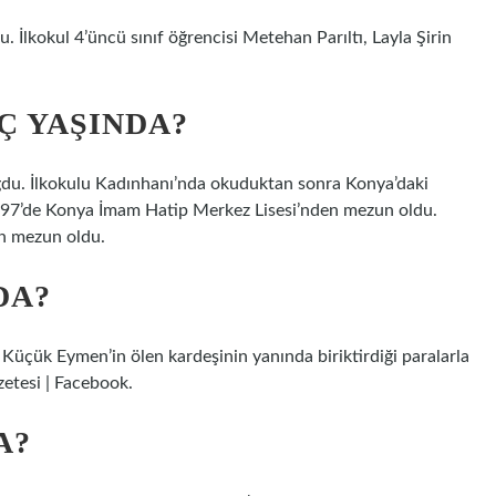
 İlkokul 4’üncü sınıf öğrencisi Metehan Parıltı, Layla Şirin
Ç YAŞINDA?
ğdu. İlkokulu Kadınhanı’nda okuduktan sonra Konya’daki
1997’de Konya İmam Hatip Merkez Lisesi’nden mezun oldu.
en mezun oldu.
DA?
Küçük Eymen’in ölen kardeşinin yanında biriktirdiği paralarla
zetesi | Facebook.
A?