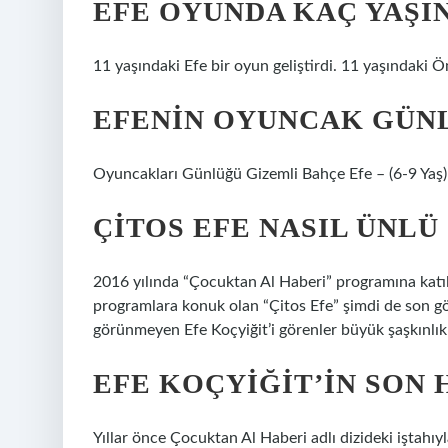
EFE OYUNDA KAÇ YAŞI
11 yaşındaki Efe bir oyun geliştirdi. 11 yaşındaki 
EFENIN OYUNCAK GÜN
Oyuncakları Günlüğü Gizemli Bahçe Efe – (6-9 Yaş)
ÇITOS EFE NASIL ÜNLÜ
2016 yılında “Çocuktan Al Haberi” programına ka
programlara konuk olan “Çitos Efe” şimdi de son g
görünmeyen Efe Koçyiğit’i görenler büyük şaşkınlık
EFE KOÇYIĞIT’IN SON 
Yıllar önce Çocuktan Al Haberi adlı dizideki iştahıy