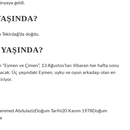
ünyaya geldi.
YAŞINDA?
a Tekirdağ’da doğdu.
 YAŞINDA?
en “Eymen ve Çimen”, 13 Ağustos’tan itibaren her hafta sonu
acak. Üç yaşındaki Eymen, uyku ve oyun arkadaşı olan en
iriyor.
uhammed AbdulazizDoğum Tarihi20 Kasım 1978Doğum
ha