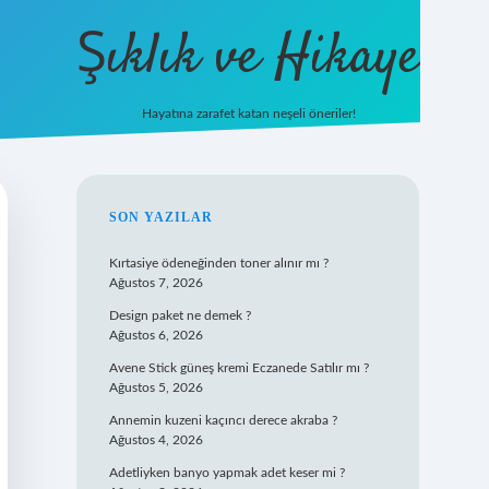
Şıklık ve Hikaye
Hayatına zarafet katan neşeli öneriler!
betxper giriş
SIDEBAR
SON YAZILAR
Kırtasiye ödeneğinden toner alınır mı ?
Ağustos 7, 2026
Design paket ne demek ?
Ağustos 6, 2026
Avene Stick güneş kremi Eczanede Satılır mı ?
Ağustos 5, 2026
Annemin kuzeni kaçıncı derece akraba ?
Ağustos 4, 2026
Adetliyken banyo yapmak adet keser mi ?