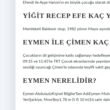
Efendi ile Ayşe Hanım’ın en büyük çocuğu olarak d
YIĞIT RECEP EFE KAÇ 
Memleketi Balıkesir olup, 1982 yılının Mayıs ayınd
EYMEN ILE ÇIMEN KAÇ
Çocukların dil gelişimine katkı sağlamayı hedefley
09:35 ve 11:45’te TRT Çocuk ekranlarında yayınlan
sevdiği oyuncağı Çimen’le odasında keyifli vakit geç
EYMEN NERELIDIR?
Eymen AbdulazizKişisel BilgilerTam AdıEymen M
YeriŞarkiye, MısırBoy1,78 m (5 ft 10 in)16 satır da