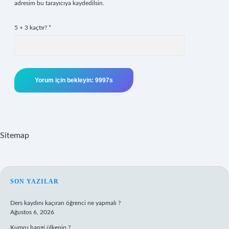
adresim bu tarayıcıya kaydedilsin.
5 + 3 kaçtır?
*
Sitemap
SIDEBAR
SON YAZILAR
Ders kaydını kaçıran öğrenci ne yapmalı ?
Ağustos 6, 2026
Kumru hangi ülkenin ?