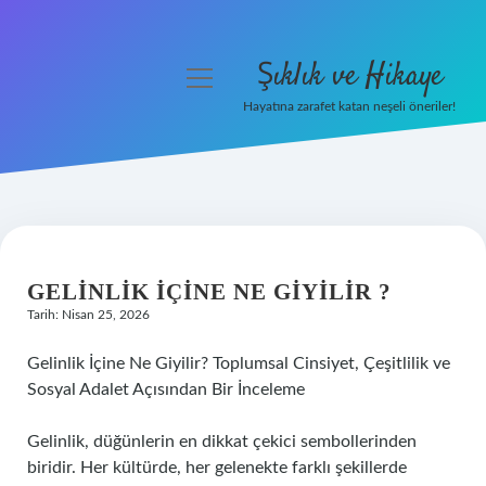
Şıklık ve Hikaye
menüyü
aç
Hayatına zarafet katan neşeli öneriler!
Anasayfa
Gizlilik Politikası
Yasal Uyarı
GELINLIK IÇINE NE GIYILIR ?
Hakkımızda
Tarih: Nisan 25, 2026
Gelinlik İçine Ne Giyilir? Toplumsal Cinsiyet, Çeşitlilik ve
Sosyal Adalet Açısından Bir İnceleme
Gelinlik, düğünlerin en dikkat çekici sembollerinden
biridir. Her kültürde, her gelenekte farklı şekillerde