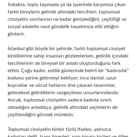
Sokakta, toplu taşımada ya da işyerinde karşımıza çıkan
farklı bireylerin gelinlik altındaki tercihleri, toplumsal
cinsiyetin sınırlarının ne kadar genişlediğini, çeşitliliği ve
sosyal adaletin nasıl gündelik hayatımıza etki ettiğini
gösterir.
İstanbul gibi büyük bir şehirde, farklı toplumsal cinsiyet
kimliklerine sahip insanları gözlemlerken, gelinlik içindeki
tercihlerinin de bireysel bir anlatı oluşturduğunu fark
ettim. Çoğu kadın, evlilik günlerinde belirli bir “kadınsılık”
kodunu yerine getirmeyi bekliyor; ince dantel, uzun
kuyruklar ve vücut hatlarını öne çıkaran tasarımlar,
geleneksel gelinliklerin vazgeçilmez unsurlarındandır.
Ancak, toplumsal cinsiyetin sadece kadınla sınırlı
olmadığını anladıkça, gelinlik altındaki seçimlerin de
çeşitlendiğini görmek mümkün.
Toplumsal cinsiyetin binbir türlü ifadesi, yalnızca
kadınları değil, trans bireyleri, non-binary kişileri ve diğer