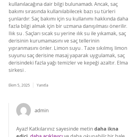
kullanılacağına dair bilgi bulunamadı. Ancak, saç
bakımı sırasında kullanılabilecek bazı su türleri
şunlardır: Saç bakımı için su kullanımı hakkında daha
fazla bilgi almak için bir uzmana danışılması önerilir.
Ilık su . Saçları sıcak su yerine ılık su ile yıkamak, saç
derisinin kurumamasını ve saç tellerinin
yıpranmasını önler. Limon suyu . Taze sıkılmış limon
suyunu saç derisine masaj yaparak uygulamak, saç
derisindeki fazla yağı temizler ve kepeği azaltır. Elma
sirkesi .
Ekim 5, 2025
Yanıtla
admin
Ayaz! Katkılarınız sayesinde metin
daha ikna
edici
,
daha açıklayıcı
ve daha
okunabilir
bir hale