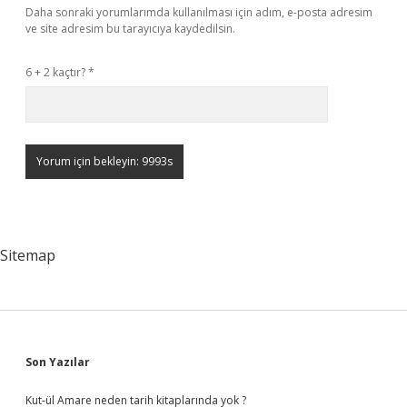
Daha sonraki yorumlarımda kullanılması için adım, e-posta adresim
ve site adresim bu tarayıcıya kaydedilsin.
6 + 2 kaçtır?
*
Sitemap
Sidebar
Son Yazılar
Kut-ül Amare neden tarih kitaplarında yok ?