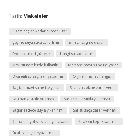
Tarih:
Makaleler
20 cm saç ne kadar sürede uzar
Çeşme suyu saça zararlı mı
En hızlı saçı ne uzatır
Evde saç nasıl gürleşir
Hangi su saç uzatır
Mavi su nerelerde kullanılır
Morfose mavi su ne işe yarar
Oksijenli su saçı sarı yapar mı
Orjinal mavi su hangisi
Saç için mavi su ne işe yarar
Saça en çok ne zarar verir
Saçı hangi su ile yıkamak
Saçlar nasıl suyla yıkanmalı
Saçlar sadece suyla yıkanır mı
Saf su saça zarar verir mi
Şampuan yoksa saç neyle yıkanır
Sıcak su kepek yapar mı
Sıcak su saçı beyazlatır mı