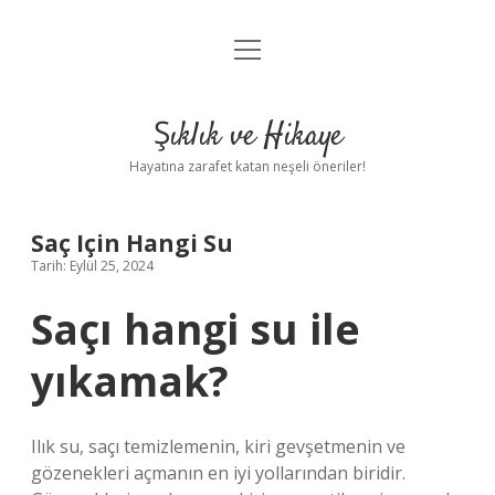
menüyü
Anasayfa
aç
Gizlilik Politikası
Şıklık ve Hikaye
Yasal Uyarı
Hayatına zarafet katan neşeli öneriler!
Hakkımızda
Saç Için Hangi Su
Tarih: Eylül 25, 2024
Saçı hangi su ile
yıkamak?
Ilık su, saçı temizlemenin, kiri gevşetmenin ve
gözenekleri açmanın en iyi yollarından biridir.