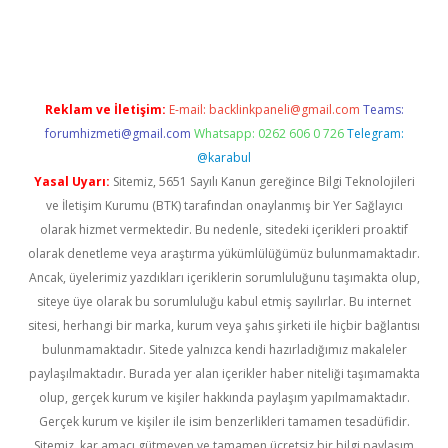
 giriş
Reklam ve İletişim:
E-mail:
backlinkpaneli@gmail.com
Teams:
forumhizmeti@gmail.com
Whatsapp: 0262 606 0 726
Telegram:
@karabul
Yasal Uyarı:
Sitemiz, 5651 Sayılı Kanun gereğince Bilgi Teknolojileri
ve İletişim Kurumu (BTK) tarafından onaylanmış bir Yer Sağlayıcı
olarak hizmet vermektedir. Bu nedenle, sitedeki içerikleri proaktif
olarak denetleme veya araştırma yükümlülüğümüz bulunmamaktadır.
Ancak, üyelerimiz yazdıkları içeriklerin sorumluluğunu taşımakta olup,
siteye üye olarak bu sorumluluğu kabul etmiş sayılırlar. Bu internet
sitesi, herhangi bir marka, kurum veya şahıs şirketi ile hiçbir bağlantısı
bulunmamaktadır. Sitede yalnızca kendi hazırladığımız makaleler
paylaşılmaktadır. Burada yer alan içerikler haber niteliği taşımamakta
olup, gerçek kurum ve kişiler hakkında paylaşım yapılmamaktadır.
Gerçek kurum ve kişiler ile isim benzerlikleri tamamen tesadüfidir.
Sitemiz, kar amacı gütmeyen ve tamamen ücretsiz bir bilgi paylaşım