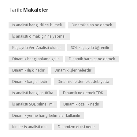
Tarih:
Makaleler
İş analisti hangi dilleri bilmeli
Dinamik alan ne demek
İş analisti olmak için ne yapmalı
Kaç ayda Veri Analisti olunur
SQL kaç ayda öğrenilir
Dinamik hangi anlama gelir
Dinamik hareket ne demek
Dinamik ilişki nedir
Dinamik işler nelerdir
Dinamik karşıtı nedir
Dinamik ne demek edebiyatta
İş analisti hangi sertifika
Dinamik ne demek TDK
İş analisti SQL bilmeli mi
Dinamik özellik nedir
Dinamik yerine hangi kelimeler kullanılır
Kimler iş analisti olur
Dinamizm etkisi nedir