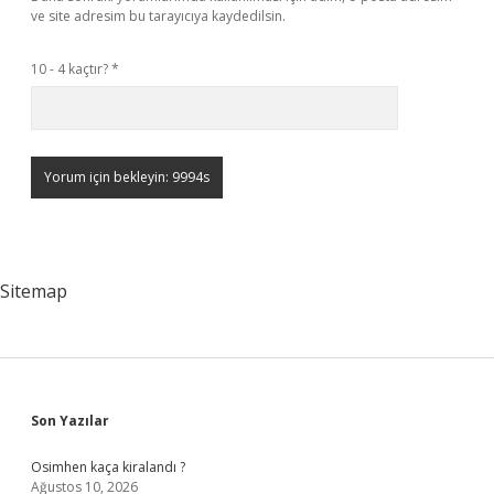
ve site adresim bu tarayıcıya kaydedilsin.
10 - 4 kaçtır?
*
Sitemap
Sidebar
Son Yazılar
Osimhen kaça kiralandı ?
Ağustos 10, 2026