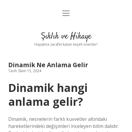
menüyü
Anasayfa
aç
Gizlilik Politikası
Şıklık ve Hikaye
Yasal Uyarı
Hayatına zarafet katan neşeli öneriler!
Hakkımızda
Dinamik Ne Anlama Gelir
Tarih: Ekim 15, 2024
Dinamik hangi
anlama gelir?
Dinamik, nesnelerin farklı kuvvetler altındaki
hareketlerindeki değişimleri inceleyen bilim dalıdır.