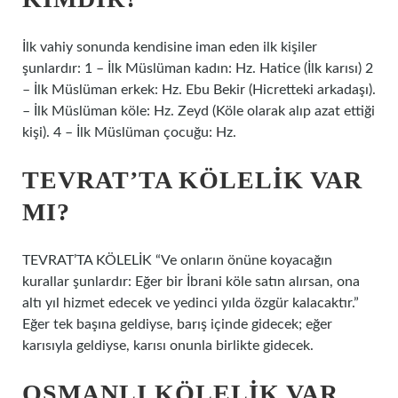
İlk vahiy sonunda kendisine iman eden ilk kişiler
şunlardır: 1 – İlk Müslüman kadın: Hz. Hatice (İlk karısı) 2
– İlk Müslüman erkek: Hz. Ebu Bekir (Hicretteki arkadaşı).
– İlk Müslüman köle: Hz. Zeyd (Köle olarak alıp azat ettiği
kişi). 4 – İlk Müslüman çocuğu: Hz.
TEVRAT’TA KÖLELIK VAR
MI?
TEVRAT’TA KÖLELİK “Ve onların önüne koyacağın
kurallar şunlardır: Eğer bir İbrani köle satın alırsan, ona
altı yıl hizmet edecek ve yedinci yılda özgür kalacaktır.”
Eğer tek başına geldiyse, barış içinde gidecek; eğer
karısıyla geldiyse, karısı onunla birlikte gidecek.
OSMANLI KÖLELIK VAR