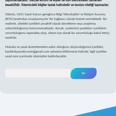
yapılmamaktadır. Gerçek kurum ve kişiler ile isim benzerlikleri tamamen
tesadüfidir. Sitemizdeki bilgiler taslak halindedir ve tavsiye niteliği taşımazlar.
Sitemiz, 5651 Sayılı Kanun gereğince Bilgi Teknolojileri ve İletişim Kurumu
(BTK) tarafından onaylanmış bir Yer Sağlayıcı olarak hizmet vermektedir. Bu
nedenle, sitedeki içerikleri proaktif olarak denetleme veya araştırma
yükümlülüğümüz bulunmamaktadır. Ancak, üyelerimiz yazdıkları içeriklerin
sorumluluğunu taşımakta olup, siteye üye olarak bu sorumluluğu kabul etmiş
sayılırlar.
Hukuka ve yasal düzenlemelere aykırı olduğunu düşündüğünüz içerikleri,
backlinkpanelicomtr@gmail.com
adresine bildirmeniz halinde, ilgili içerikler
yasal süre içerisinde sitemizden kaldırılacaktır.
Arama
betxper giriş