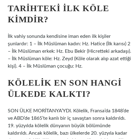
TARIHTEKI ILK KÖLE
KIMDIR?
İlk vahiy sonunda kendisine iman eden ilk kişiler
şunlardır: 1 – İlk Müslüman kadın: Hz. Hatice (İlk karısı) 2
– İlk Müslüman erkek: Hz. Ebu Bekir (Hicretteki arkadaşı).
– İlk Müslüman köle: Hz. Zeyd (Köle olarak alıp azat ettiği
kişi). 4 – İlk Müslüman çocuğu: Hz.
KÖLELIK EN SON HANGI
ÜLKEDE KALKTI?
SON ÜLKE MORİTANYA’YDI. Kölelik, Fransa’da 1848’de
ve ABD’de 1865’te kanlı bir iç savaştan sonra kaldırıldı.
19. yüzyılda kölelik dünyanın büyük bölümünde
kaldırıldı. Ancak kölelik, bazı ülkelerde 20. yüzyıla kadar