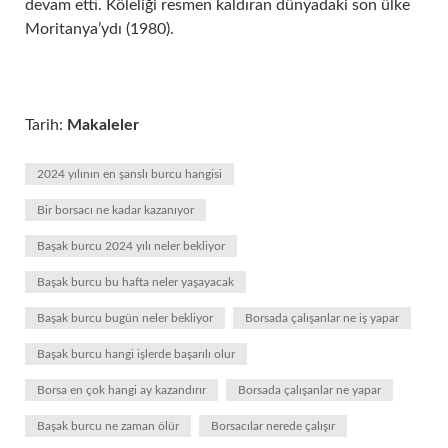
devam etti. Köleliği resmen kaldıran dünyadaki son ülke
Moritanya’ydı (1980).
Tarih:
Makaleler
2024 yılının en şanslı burcu hangisi
Bir borsacı ne kadar kazanıyor
Başak burcu 2024 yılı neler bekliyor
Başak burcu bu hafta neler yaşayacak
Başak burcu bugün neler bekliyor
Borsada çalışanlar ne iş yapar
Başak burcu hangi işlerde başarılı olur
Borsa en çok hangi ay kazandırır
Borsada çalışanlar ne yapar
Başak burcu ne zaman ölür
Borsacılar nerede çalışır