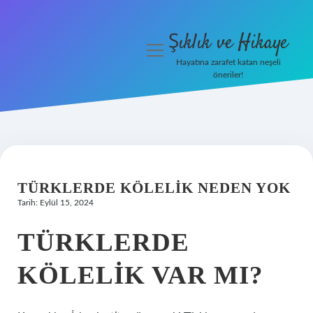
Şıklık ve Hikaye
menüyü
aç
Hayatına zarafet katan neşeli
öneriler!
İHalede Satılmazsa Ne
Olur
Anasayfa
Gizlilik Politikası
TÜRKLERDE KÖLELIK NEDEN YOK
Tarih: Eylül 15, 2024
Yasal Uyarı
TÜRKLERDE
KÖLELIK VAR MI?