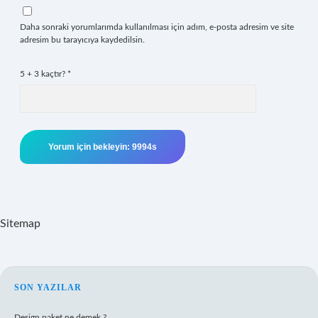
Daha sonraki yorumlarımda kullanılması için adım, e-posta adresim ve site
adresim bu tarayıcıya kaydedilsin.
5 + 3 kaçtır?
*
Sitemap
SIDEBAR
SON YAZILAR
Design paket ne demek ?