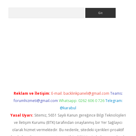
Arama
er giriş
Reklam ve İletişim:
E-mail:
backlinkpaneli@gmail.com
Teams:
forumhizmeti@gmail.com
Whatsapp: 0262 606 0 726
Telegram:
@karabul
Yasal Uyarı:
Sitemiz, 5651 Sayılı Kanun gereğince Bilgi Teknolojileri
ve İletişim Kurumu (BTK) tarafından onaylanmış bir Yer Sağlayıcı
olarak hizmet vermektedir. Bu nedenle, sitedeki içerikleri proaktif