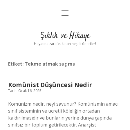
menüyü
Anasayfa
aç
Gizlilik Politikası
Şıklık ve Hikaye
Yasal Uyarı
Hayatına zarafet katan neşeli öneriler!
Hakkımızda
Etiket:
Tekme atmak suç mu
Komünist Düşüncesi Nedir
Tarih: Ocak 16, 2025
Komünizm nedir, neyi savunur? Komünizmin amacı,
sınıf sisteminin ve ücretli köleliğin ortadan
kaldırılmasıdır ve bunların yerine dünya çapında
sınıfsız bir toplum getirilecektir. Anarşist