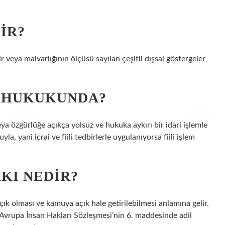
IR?
 veya malvarlığının ölçüsü sayılan çeşitli dışsal göstergeler
E HUKUKUNDA?
a özgürlüğe açıkça yolsuz ve hukuka aykırı bir idari işlemle
uyla, yani icrai ve fiili tedbirlerle uygulanıyorsa fiili işlem
KI NEDIR?
 olması ve kamuya açık hale getirilebilmesi anlamına gelir.
vrupa İnsan Hakları Sözleşmesi’nin 6. maddesinde adil