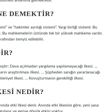
rebilmesi anlamına gelmektedir.
 NE DEMEKTIR?
emi” ve “hakimler ayrılığı sistemi”. Yargı birliği sistemi: Bu
r. Bu mahkemelerin üstünde tek bir yüksek mahkeme vardır.
fından temyiz edilebilir.
IR?
ıştır: Dava açılmadan yargılama yapılamayacağı ilkesi. …
rın araştırılması ilkesi. … Şüpheden sanığın yararlanacağı
Aleniyet ilkesi. … Kovuşturmanın gerekliliği ilkesi.
ESI NEDIR?
da etki ilkesi denir. Anında etki ilkesine göre, yeni yasa
gulanır ve geriye dönük etkisi yoktur.