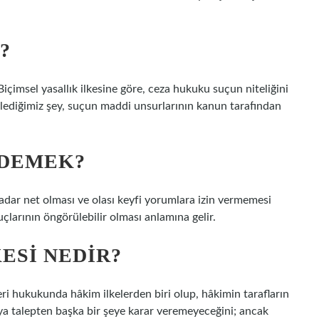
?
içimsel yasallık ilkesine göre, ceza hukuku suçun niteliğini
söylediğimiz şey, suçun maddi unsurlarının kanun tarafından
 DEMEK?
 kadar net olması ve olası keyfi yorumlara izin vermemesi
nuçlarının öngörülebilir olması anlamına gelir.
ESI NEDIR?
i hukukunda hâkim ilkelerden biri olup, hâkimin tarafların
eya talepten başka bir şeye karar veremeyeceğini; ancak