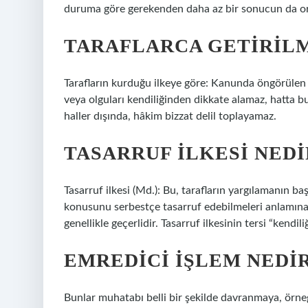
duruma göre gerekenden daha az bir sonucun da ort
TARAFLARCA GETIRILM
Tarafların kurduğu ilkeye göre: Kanunda öngörülen h
veya olguları kendiliğinden dikkate alamaz, hatta b
haller dışında, hâkim bizzat delil toplayamaz.
TASARRUF ILKESI NED
Tasarruf ilkesi (Md.): Bu, tarafların yargılamanın b
konusunu serbestçe tasarruf edebilmeleri anlamına
genellikle geçerlidir. Tasarruf ilkesinin tersi “kendil
EMREDICI IŞLEM NEDI
Bunlar muhatabı belli bir şekilde davranmaya, örne