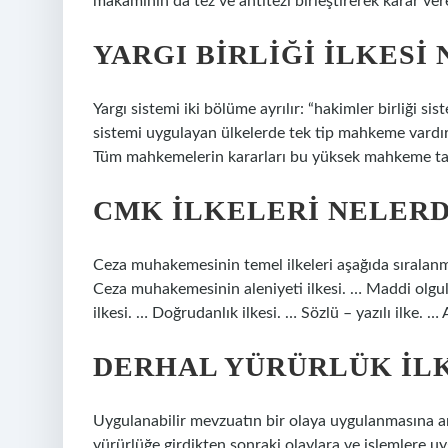
makamının da tez ve antitezi birleştirerek karar ve
YARGI BIRLIĞI ILKESI
Yargı sistemi iki bölüme ayrılır: “hakimler birliği sist
sistemi uygulayan ülkelerde tek tip mahkeme vardı
Tüm mahkemelerin kararları bu yüksek mahkeme tara
CMK ILKELERI NELERD
Ceza muhakemesinin temel ilkeleri aşağıda sıralanm
Ceza muhakemesinin aleniyeti ilkesi. … Maddi olgula
ilkesi. … Doğrudanlık ilkesi. … Sözlü – yazılı ilke. … 
DERHAL YÜRÜRLÜK ILK
Uygulanabilir mevzuatın bir olaya uygulanmasına anın
yürürlüğe girdikten sonraki olaylara ve işlemlere uy