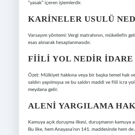
“yasak” içeren işlemlerdir.
KARINELER USULÜ NED
Varsayım yöntemi: Vergi matrahının, mükellefin gelir
esas alınarak hesaplanmasıdır.
FIILI YOL NEDIR IDAR
Özet: Mülkiyet hakkına veya bir başka temel hak vey
saldırı yapılmışsa ve bu saldırı maddi ve fiili icra yol
meydana gelir.
ALENI YARGILAMA HAK
Kamuya açık duruşma ilkesi, duruşmanın kamuya açık
Bu ilke, hem Anayasa’nın 141. maddesinde hem de A