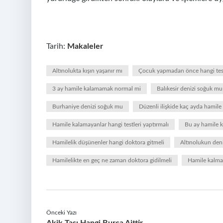
Tarih:
Makaleler
Altınolukta kışın yaşanır mı
Çocuk yapmadan önce hangi test
3 ay hamile kalamamak normal mi
Balıkesir denizi soğuk mu
Burhaniye denizi soğuk mu
Düzenli ilişkide kaç ayda hamile 
Hamile kalamayanlar hangi testleri yaptırmalı
Bu ay hamile 
Hamilelik düşünenler hangi doktora gitmeli
Altınolukun deni
Hamilelikte en geç ne zaman doktora gidilmeli
Hamile kalmay
Önceki Yazı