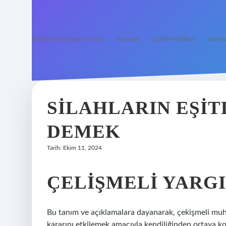
İHalede Satılmazsa Ne Olur
Anasayfa
Gizlilik Politikası
Yasal U
SILAHLARIN EŞITL
DEMEK
Tarih: Ekim 11, 2024
ÇELIŞMELI YARGI
Bu tanım ve açıklamalara dayanarak, çekişmeli muh
kararını etkilemek amacıyla kendiliğinden ortaya k