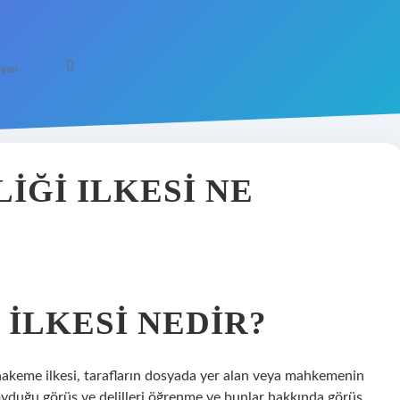
yarı
IĞI ILKESI NE
 ILKESI NEDIR?
akeme ilkesi, tarafların dosyada yer alan veya mahkemenin
oyduğu görüş ve delilleri öğrenme ve bunlar hakkında görüş