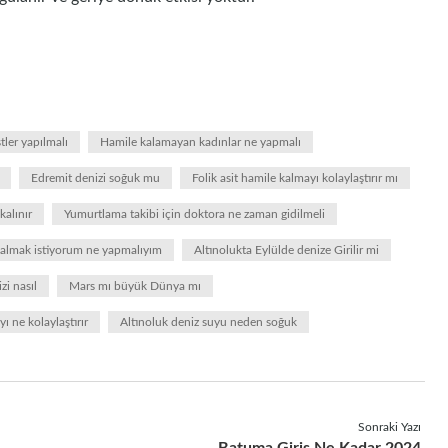
ler yapılmalı
Hamile kalamayan kadınlar ne yapmalı
Edremit denizi soğuk mu
Folik asit hamile kalmayı kolaylaştırır mı
kalınır
Yumurtlama takibi için doktora ne zaman gidilmeli
kalmak istiyorum ne yapmalıyım
Altınolukta Eylülde denize Girilir mi
zi nasıl
Mars mı büyük Dünya mı
ı ne kolaylaştırır
Altınoluk deniz suyu neden soğuk
Sonraki Yazı