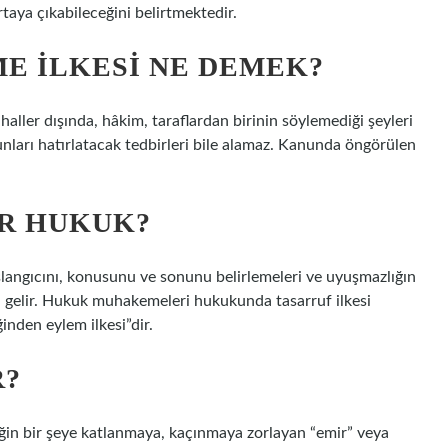
aya çıkabileceğini belirtmektedir.
E ILKESI NE DEMEK?
aller dışında, hâkim, taraflardan birinin söylemediği şeyleri
unları hatırlatacak tedbirleri bile alamaz. Kanunda öngörülen
IR HUKUK?
aşlangıcını, konusunu ve sonunu belirlemeleri ve uyuşmazlığın
 gelir. Hukuk muhakemeleri hukukunda tasarruf ilkesi
iğinden eylem ilkesi”dir.
R?
ğin bir şeye katlanmaya, kaçınmaya zorlayan “emir” veya