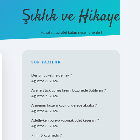
Şıklık ve Hikaye
Hayatına zarafet katan neşeli öneriler!
betxper giriş
SIDEBAR
SON YAZILAR
Design paket ne demek ?
Ağustos 6, 2026
Avene Stick güneş kremi Eczanede Satılır mı ?
Ağustos 5, 2026
Annemin kuzeni kaçıncı derece akraba ?
Ağustos 4, 2026
Adetliyken banyo yapmak adet keser mi ?
Ağustos 3, 2026
7’nin 5 katı nedir ?