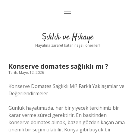
menüyü
Anasayfa
aç
Gizlilik Politikası
Şıklık ve Hikaye
Yasal Uyarı
Hayatına zarafet katan neşeli öneriler!
Hakkımızda
Konserve domates sağlıklı mı ?
Tarih: Mayıs 12, 2026
Konserve Domates Sağlıklı Mı? Farklı Yaklaşımlar ve
Değerlendirmeler
Günlük hayatımızda, her bir yiyecek tercihimiz bir
karar verme süreci gerektirir. En basitinden
konserve domates almak, bazen gözden kaçan ama
önemli bir seçim olabilir. Konya gibi büyük bir