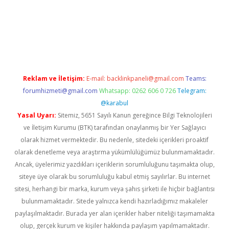
giriş
Reklam ve İletişim:
E-mail:
backlinkpaneli@gmail.com
Teams:
forumhizmeti@gmail.com
Whatsapp: 0262 606 0 726
Telegram:
@karabul
Yasal Uyarı:
Sitemiz, 5651 Sayılı Kanun gereğince Bilgi Teknolojileri
ve İletişim Kurumu (BTK) tarafından onaylanmış bir Yer Sağlayıcı
olarak hizmet vermektedir. Bu nedenle, sitedeki içerikleri proaktif
olarak denetleme veya araştırma yükümlülüğümüz bulunmamaktadır.
Ancak, üyelerimiz yazdıkları içeriklerin sorumluluğunu taşımakta olup,
siteye üye olarak bu sorumluluğu kabul etmiş sayılırlar. Bu internet
sitesi, herhangi bir marka, kurum veya şahıs şirketi ile hiçbir bağlantısı
bulunmamaktadır. Sitede yalnızca kendi hazırladığımız makaleler
paylaşılmaktadır. Burada yer alan içerikler haber niteliği taşımamakta
olup, gerçek kurum ve kişiler hakkında paylaşım yapılmamaktadır.