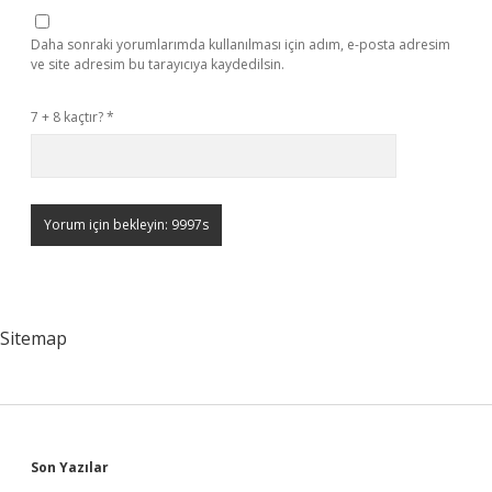
Daha sonraki yorumlarımda kullanılması için adım, e-posta adresim
ve site adresim bu tarayıcıya kaydedilsin.
7 + 8 kaçtır?
*
Sitemap
Sidebar
Son Yazılar