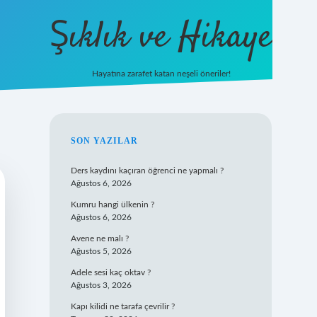
Şıklık ve Hikaye
Hayatına zarafet katan neşeli öneriler!
betxper giriş
SIDEBAR
SON YAZILAR
Ders kaydını kaçıran öğrenci ne yapmalı ?
Ağustos 6, 2026
Kumru hangi ülkenin ?
Ağustos 6, 2026
Avene ne malı ?
Ağustos 5, 2026
Adele sesi kaç oktav ?
Ağustos 3, 2026
Kapı kilidi ne tarafa çevrilir ?