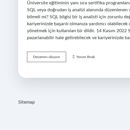
Üniversite eğitiminin yanı sıra sertifika programlar
SQL veya doğrudan iş analizi alanında düzenlenen se
bilmeli mi? SQL bilgisi bir iş analisti için zorunlu de
kariyerinizde başarılı olmanıza yardımcı olabilecek de
yönetmek için kullanılan bir dildir. 14 Kasım 2022 SQL
pazarlanabilir hale getirebilecek ve kariyerinizde b
İŞ
Devamını okuyun
Yorum Bırak
Analisti
Olmak
Için
Nereden
Başlamalıyım
Sitemap