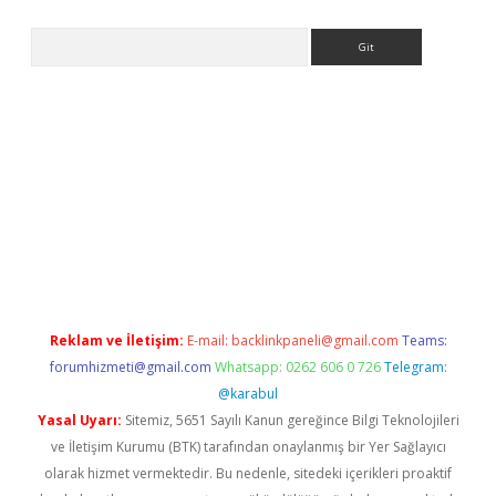
Arama
riş
Reklam ve İletişim:
E-mail:
backlinkpaneli@gmail.com
Teams:
forumhizmeti@gmail.com
Whatsapp: 0262 606 0 726
Telegram:
@karabul
Yasal Uyarı:
Sitemiz, 5651 Sayılı Kanun gereğince Bilgi Teknolojileri
ve İletişim Kurumu (BTK) tarafından onaylanmış bir Yer Sağlayıcı
olarak hizmet vermektedir. Bu nedenle, sitedeki içerikleri proaktif