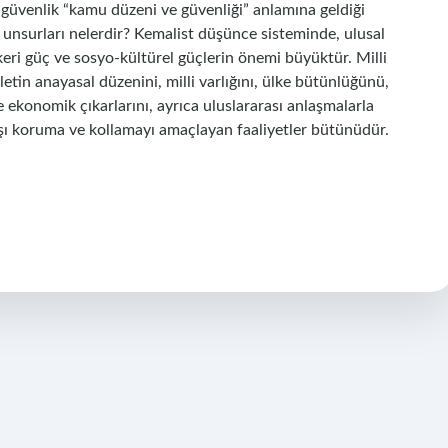
güvenlik “kamu düzeni ve güvenliği” anlamına geldiği
ç unsurları nelerdir? Kemalist düşünce sisteminde, ulusal
eri güç ve sosyo-kültürel güçlerin önemi büyüktür. Milli
etin anayasal düzenini, milli varlığını, ülke bütünlüğünü,
e ekonomik çıkarlarını, ayrıca uluslararası anlaşmalarla
arşı koruma ve kollamayı amaçlayan faaliyetler bütünüdür.