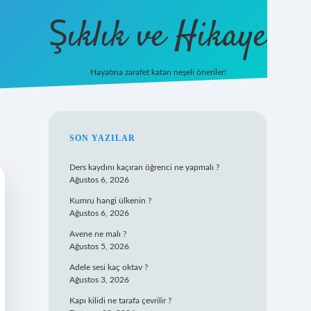
Şıklık ve Hikaye
Hayatına zarafet katan neşeli öneriler!
betxper giriş
SIDEBAR
SON YAZILAR
Ders kaydını kaçıran öğrenci ne yapmalı ?
Ağustos 6, 2026
Kumru hangi ülkenin ?
Ağustos 6, 2026
Avene ne malı ?
Ağustos 5, 2026
Adele sesi kaç oktav ?
Ağustos 3, 2026
Kapı kilidi ne tarafa çevrilir ?