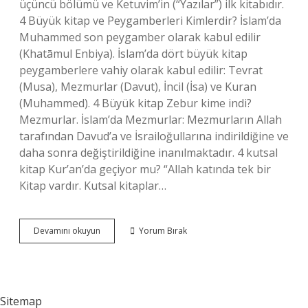
üçüncü bölümü ve Ketuvim’in (“Yazılar”) ilk kitabıdır.
4 Büyük kitap ve Peygamberleri Kimlerdir? İslam’da
Muhammed son peygamber olarak kabul edilir
(Khatāmul Enbiya). İslam’da dört büyük kitap
peygamberlere vahiy olarak kabul edilir: Tevrat
(Musa), Mezmurlar (Davut), İncil (İsa) ve Kuran
(Muhammed). 4 Büyük kitap Zebur kime indi?
Mezmurlar. İslam’da Mezmurlar: Mezmurların Allah
tarafından Davud’a ve İsrailoğullarına indirildiğine ve
daha sonra değiştirildiğine inanılmaktadır. 4 kutsal
kitap Kur’an’da geçiyor mu? “Allah katında tek bir
Kitap vardır. Kutsal kitaplar…
4
Devamını okuyun
Yorum Bırak
Büyük
Kitabın
Adı
Ne
Sitemap