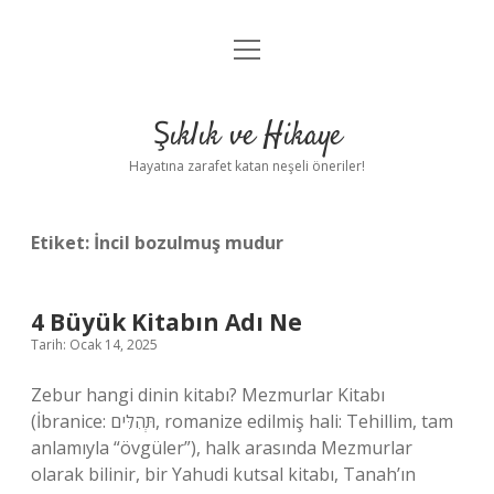
menüyü
Anasayfa
aç
Gizlilik Politikası
Şıklık ve Hikaye
Yasal Uyarı
Hayatına zarafet katan neşeli öneriler!
Hakkımızda
Etiket:
İncil bozulmuş mudur
4 Büyük Kitabın Adı Ne
Tarih: Ocak 14, 2025
Zebur hangi dinin kitabı? Mezmurlar Kitabı
(İbranice: תְּהִלִּים‎, romanize edilmiş hali: Tehillim, tam
anlamıyla “övgüler”), halk arasında Mezmurlar
olarak bilinir, bir Yahudi kutsal kitabı, Tanah’ın