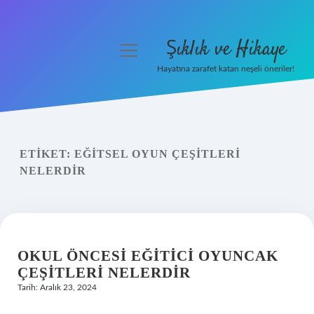
Şıklık ve Hikaye
menüyü
aç
Hayatına zarafet katan neşeli öneriler!
Anasayfa
Gizlilik Politikası
ETIKET:
EĞITSEL OYUN ÇEŞITLERI
Yasal Uyarı
NELERDIR
Hakkımızda
OKUL ÖNCESI EĞITICI OYUNCAK
ÇEŞITLERI NELERDIR
Tarih: Aralık 23, 2024