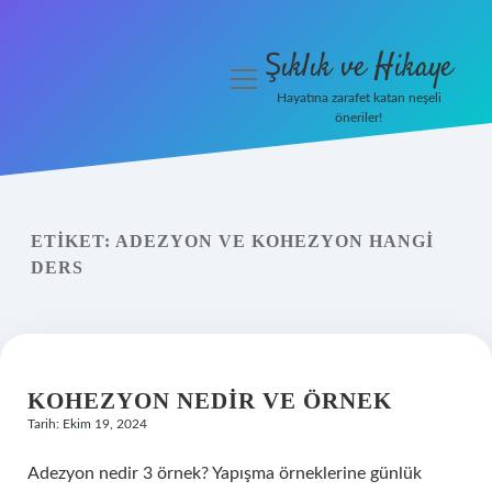
Şıklık ve Hikaye
menüyü
aç
Hayatına zarafet katan neşeli
öneriler!
İHalede Satılmazsa Ne
Olur
Anasayfa
ETIKET:
ADEZYON VE KOHEZYON HANGI
DERS
Gizlilik Politikası
Yasal Uyarı
KOHEZYON NEDIR VE ÖRNEK
Tarih: Ekim 19, 2024
Adezyon nedir 3 örnek? Yapışma örneklerine günlük