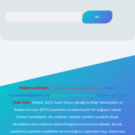
Arama
iş
Reklam ve İletişim:
E-mail:
backlinkpaneli@gmail.com
Teams:
forumhizmeti@gmail.com
Whatsapp: 0262 606 0 726
Telegram: @karabul
Yasal Uyarı:
Sitemiz, 5651 Sayılı Kanun gereğince Bilgi Teknolojileri ve
İletişim Kurumu (BTK) tarafından onaylanmış bir Yer Sağlayıcı olarak
hizmet vermektedir. Bu nedenle, sitedeki içerikleri proaktif olarak
denetleme veya araştırma yükümlülüğümüz bulunmamaktadır. Ancak,
üyelerimiz yazdıkları içeriklerin sorumluluğunu taşımakta olup, siteye üye