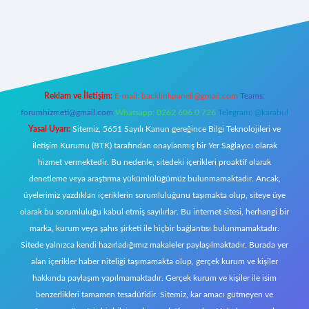
riş
Reklam ve İletişim:
E-mail:
backlinkpaneli@gmail.com
Teams:
forumhizmeti@gmail.com
Whatsapp: 0262 606 0 726
Telegram: @karabul
Yasal Uyarı:
Sitemiz, 5651 Sayılı Kanun gereğince Bilgi Teknolojileri ve
İletişim Kurumu (BTK) tarafından onaylanmış bir Yer Sağlayıcı olarak
hizmet vermektedir. Bu nedenle, sitedeki içerikleri proaktif olarak
denetleme veya araştırma yükümlülüğümüz bulunmamaktadır. Ancak,
üyelerimiz yazdıkları içeriklerin sorumluluğunu taşımakta olup, siteye üye
olarak bu sorumluluğu kabul etmiş sayılırlar. Bu internet sitesi, herhangi bir
marka, kurum veya şahıs şirketi ile hiçbir bağlantısı bulunmamaktadır.
Sitede yalnızca kendi hazırladığımız makaleler paylaşılmaktadır. Burada yer
alan içerikler haber niteliği taşımamakta olup, gerçek kurum ve kişiler
hakkında paylaşım yapılmamaktadır. Gerçek kurum ve kişiler ile isim
benzerlikleri tamamen tesadüfidir. Sitemiz, kar amacı gütmeyen ve