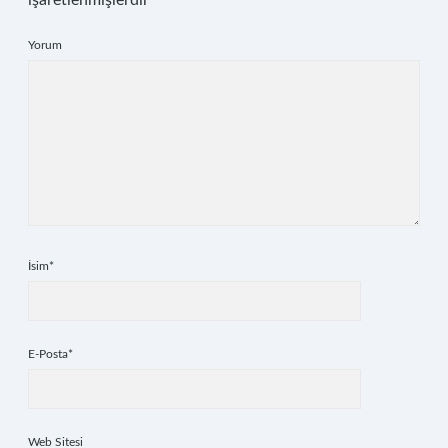
işaretlenmişlerdir
Yorum
İsim*
E-Posta*
Web Sitesi