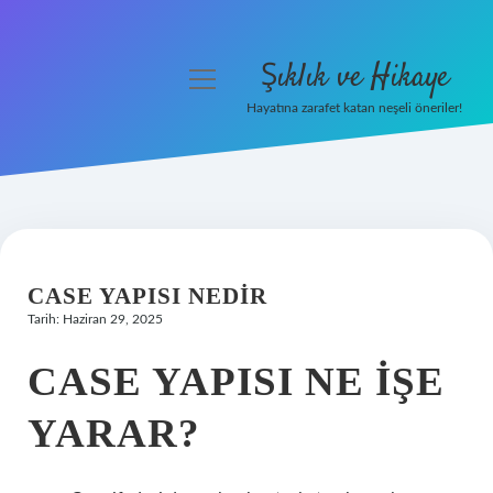
Şıklık ve Hikaye
menüyü
aç
Hayatına zarafet katan neşeli öneriler!
Anasayfa
Gizlilik Politikası
Yasal Uyarı
CASE YAPISI NEDIR
Hakkımızda
Tarih: Haziran 29, 2025
CASE YAPISI NE IŞE
YARAR?