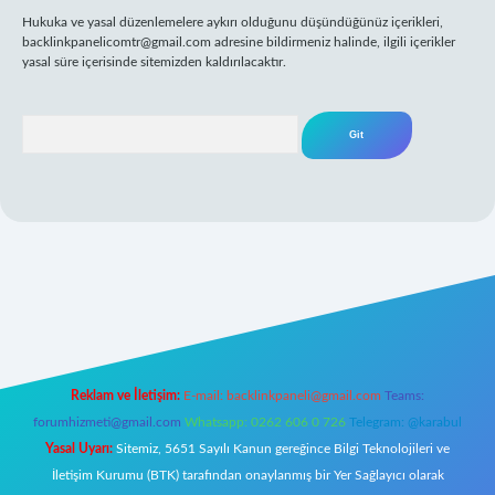
Hukuka ve yasal düzenlemelere aykırı olduğunu düşündüğünüz içerikleri,
backlinkpanelicomtr@gmail.com
adresine bildirmeniz halinde, ilgili içerikler
yasal süre içerisinde sitemizden kaldırılacaktır.
Arama
riş
Reklam ve İletişim:
E-mail:
backlinkpaneli@gmail.com
Teams:
forumhizmeti@gmail.com
Whatsapp: 0262 606 0 726
Telegram: @karabul
Yasal Uyarı:
Sitemiz, 5651 Sayılı Kanun gereğince Bilgi Teknolojileri ve
İletişim Kurumu (BTK) tarafından onaylanmış bir Yer Sağlayıcı olarak