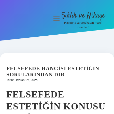
Şıklık ve Hikaye
menüyü
aç
Hayatına zarafet katan neşeli
öneriler!
İHalede Satılmazsa Ne
Olur
Anasayfa
Gizlilik Politikası
FELSEFEDE HANGISI ESTETIĞIN
SORULARINDAN DIR
Yasal Uyarı
Tarih: Haziran 29, 2025
FELSEFEDE
ESTETIĞIN KONUSU