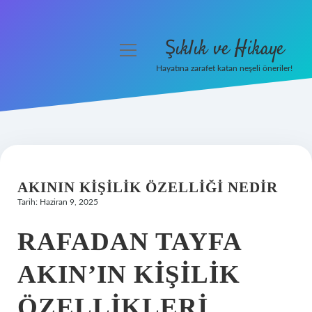
Şıklık ve Hikaye
menüyü
aç
Hayatına zarafet katan neşeli öneriler!
Anasayfa
Gizlilik Politikası
Yasal Uyarı
AKININ KIŞILIK ÖZELLIĞI NEDIR
Hakkımızda
Tarih: Haziran 9, 2025
RAFADAN TAYFA
AKIN’IN KIŞILIK
ÖZELLIKLERI