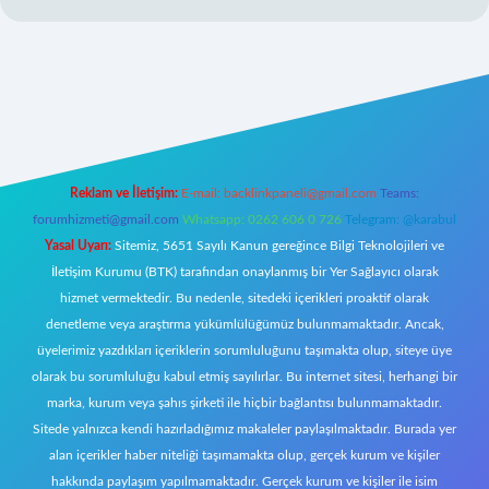
per giriş
Reklam ve İletişim:
E-mail:
backlinkpaneli@gmail.com
Teams:
forumhizmeti@gmail.com
Whatsapp: 0262 606 0 726
Telegram: @karabul
Yasal Uyarı:
Sitemiz, 5651 Sayılı Kanun gereğince Bilgi Teknolojileri ve
İletişim Kurumu (BTK) tarafından onaylanmış bir Yer Sağlayıcı olarak
hizmet vermektedir. Bu nedenle, sitedeki içerikleri proaktif olarak
denetleme veya araştırma yükümlülüğümüz bulunmamaktadır. Ancak,
üyelerimiz yazdıkları içeriklerin sorumluluğunu taşımakta olup, siteye üye
olarak bu sorumluluğu kabul etmiş sayılırlar. Bu internet sitesi, herhangi bir
marka, kurum veya şahıs şirketi ile hiçbir bağlantısı bulunmamaktadır.
Sitede yalnızca kendi hazırladığımız makaleler paylaşılmaktadır. Burada yer
alan içerikler haber niteliği taşımamakta olup, gerçek kurum ve kişiler
hakkında paylaşım yapılmamaktadır. Gerçek kurum ve kişiler ile isim