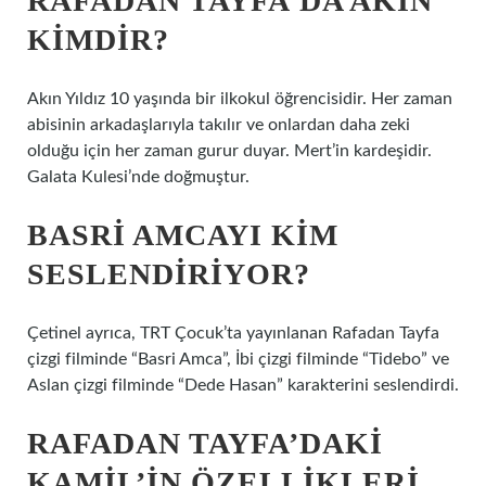
RAFADAN TAYFA’DA AKIN
KIMDIR?
Akın Yıldız 10 yaşında bir ilkokul öğrencisidir. Her zaman
abisinin arkadaşlarıyla takılır ve onlardan daha zeki
olduğu için her zaman gurur duyar. Mert’in kardeşidir.
Galata Kulesi’nde doğmuştur.
BASRI AMCAYI KIM
SESLENDIRIYOR?
Çetinel ayrıca, TRT Çocuk’ta yayınlanan Rafadan Tayfa
çizgi filminde “Basri Amca”, İbi çizgi filminde “Tidebo” ve
Aslan çizgi filminde “Dede Hasan” karakterini seslendirdi.
RAFADAN TAYFA’DAKI
KAMIL’IN ÖZELLIKLERI