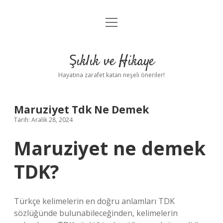
menüyü
Anasayfa
aç
Gizlilik Politikası
Şıklık ve Hikaye
Yasal Uyarı
Hayatına zarafet katan neşeli öneriler!
Hakkımızda
Maruziyet Tdk Ne Demek
Tarih: Aralık 28, 2024
Maruziyet ne demek
TDK?
Türkçe kelimelerin en doğru anlamları TDK
sözlüğünde bulunabileceğinden, kelimelerin