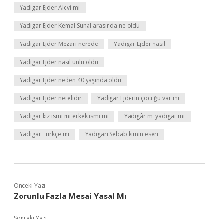
Yadigar Ejder Alevi mi
Yadigar Ejder Kemal Sunal arasında ne oldu
Yadigar Ejder Mezarı nerede
Yadigar Ejder nasıl
Yadigar Ejder nasıl ünlü oldu
Yadigar Ejder neden 40 yaşında öldü
Yadigar Ejder nerelidir
Yadigar Ejderin çocuğu var mı
Yadigar kız ismi mi erkek ismi mi
Yadigâr mı yadigar mı
Yadigar Türkçe mi
Yadigarı Sebab kimin eseri
Önceki Yazı
Zorunlu Fazla Mesai Yasal Mı
Sonraki Yazı