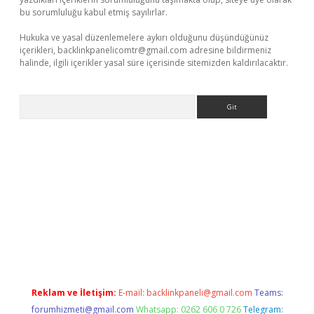
bu sorumluluğu kabul etmiş sayılırlar.
Hukuka ve yasal düzenlemelere aykırı olduğunu düşündüğünüz
içerikleri,
backlinkpanelicomtr@gmail.com
adresine bildirmeniz
halinde, ilgili içerikler yasal süre içerisinde sitemizden kaldırılacaktır.
Arama
per giriş
Reklam ve İletişim:
E-mail:
backlinkpaneli@gmail.com
Teams:
forumhizmeti@gmail.com
Whatsapp: 0262 606 0 726
Telegram: