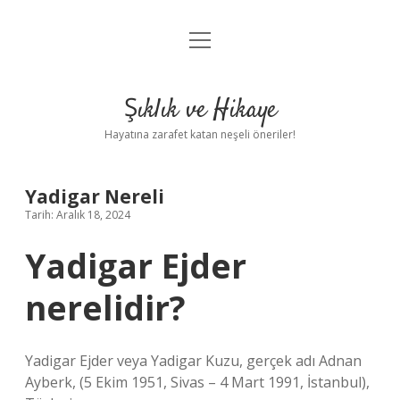
menüyü
Anasayfa
aç
Gizlilik Politikası
Şıklık ve Hikaye
Yasal Uyarı
Hayatına zarafet katan neşeli öneriler!
Hakkımızda
Yadigar Nereli
Tarih: Aralık 18, 2024
Yadigar Ejder
nerelidir?
Yadigar Ejder veya Yadigar Kuzu, gerçek adı Adnan
Ayberk, (5 Ekim 1951, Sivas – 4 Mart 1991, İstanbul),