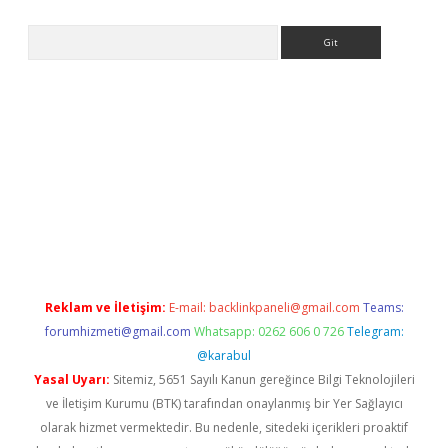
Arama
riş
Reklam ve İletişim:
E-mail:
backlinkpaneli@gmail.com
Teams:
forumhizmeti@gmail.com
Whatsapp: 0262 606 0 726
Telegram:
@karabul
Yasal Uyarı:
Sitemiz, 5651 Sayılı Kanun gereğince Bilgi Teknolojileri
ve İletişim Kurumu (BTK) tarafından onaylanmış bir Yer Sağlayıcı
olarak hizmet vermektedir. Bu nedenle, sitedeki içerikleri proaktif