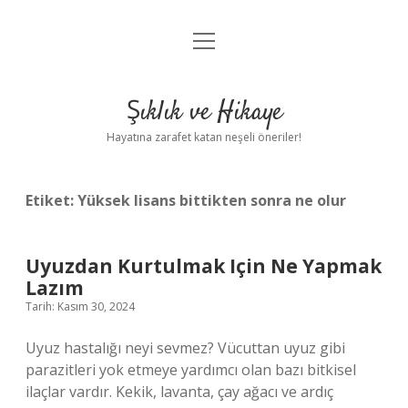
menüyü
Ornitorenk nasıl çoğalır ?
aç
Anasayfa
Şıklık ve Hikaye
Gizlilik Politikası
Hayatına zarafet katan neşeli öneriler!
Yasal Uyarı
Etiket:
Yüksek lisans bittikten sonra ne olur
Uyuzdan Kurtulmak Için Ne Yapmak
Lazım
Tarih: Kasım 30, 2024
Uyuz hastalığı neyi sevmez? Vücuttan uyuz gibi
parazitleri yok etmeye yardımcı olan bazı bitkisel
ilaçlar vardır. Kekik, lavanta, çay ağacı ve ardıç