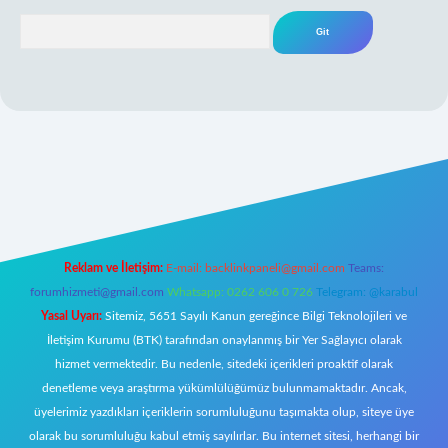
Arama
per giriş
Reklam ve İletişim:
E-mail:
backlinkpaneli@gmail.com
Teams:
forumhizmeti@gmail.com
Whatsapp: 0262 606 0 726
Telegram: @karabul
Yasal Uyarı:
Sitemiz, 5651 Sayılı Kanun gereğince Bilgi Teknolojileri ve
İletişim Kurumu (BTK) tarafından onaylanmış bir Yer Sağlayıcı olarak
hizmet vermektedir. Bu nedenle, sitedeki içerikleri proaktif olarak
denetleme veya araştırma yükümlülüğümüz bulunmamaktadır. Ancak,
üyelerimiz yazdıkları içeriklerin sorumluluğunu taşımakta olup, siteye üye
olarak bu sorumluluğu kabul etmiş sayılırlar. Bu internet sitesi, herhangi bir