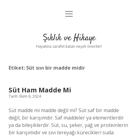
menüyü
Anasayfa
aç
Gizlilik Politikası
Şıklık ve Hikaye
Yasal Uyarı
Hayatına zarafet katan neşeli öneriler!
Hakkımızda
Etiket:
Süt sıvı bir madde midir
Süt Ham Madde Mi
Tarih: Ekim 6, 2024
Süt madde mi madde değil mi? Süt saf bir madde
değil, bir karışımdır. Saf maddeler ya elementlerdir
ya da bileşiklerdir. Süt, su, şeker, yağ ve proteinlerin
bir karışımıdır ve sıvı tereyağı kürecikleri suda