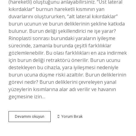
(hareketli) oluştuğunu anlayabilirsiniz. “Üst lateral
kıkırdaklar” burnun hareketli kısmının yan
duvarlarını oluştururken, “alt lateral kıkırdaklar”
burun ucunun ve burun deliklerinin şekline katkıda
bulunur. Burun deliği şekillendirici ne işe yarar?
Rinoplasti sonrası burundaki yaraların iyileşme
sürecinde, zamanla burunda çeşitli farklılıklar
gözlemlenebilir. Bu olası farklılıkları en aza indirmek
için burun deliği retraktörü önerilir. Burun ucunu
destekleyen bu cihazla, yara iyileşmesi nedeniyle
burun ucuna düşme riski azaltılır. Burun deliklerinin
görevi nedir? Burun deliklerini çevreleyen yanal
yüzeylerin kısımlarına alar adı verilir ve havanın
geçmesine izin…
Burun
Devamını okuyun
Yorum Bırak
Delikleri
Neden
Vardiyalı