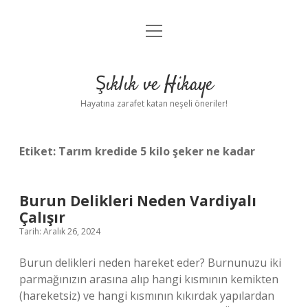
menüyü
Anasayfa
aç
Gizlilik Politikası
Şıklık ve Hikaye
Yasal Uyarı
Hayatına zarafet katan neşeli öneriler!
Hakkımızda
Etiket:
Tarım kredide 5 kilo şeker ne kadar
Burun Delikleri Neden Vardiyalı
Çalışır
Tarih: Aralık 26, 2024
Burun delikleri neden hareket eder? Burnunuzu iki
parmağınızın arasına alıp hangi kısmının kemikten
(hareketsiz) ve hangi kısmının kıkırdak yapılardan