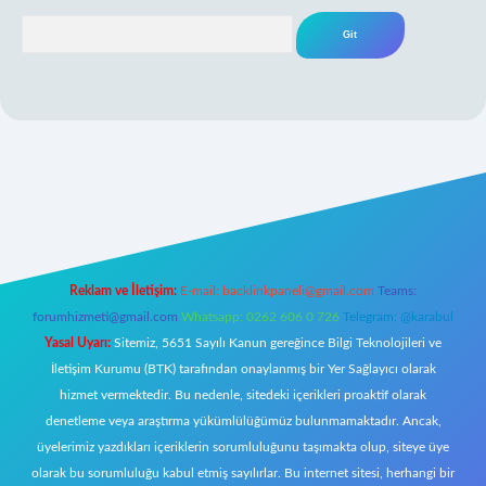
Arama
iş
Reklam ve İletişim:
E-mail:
backlinkpaneli@gmail.com
Teams:
forumhizmeti@gmail.com
Whatsapp: 0262 606 0 726
Telegram: @karabul
Yasal Uyarı:
Sitemiz, 5651 Sayılı Kanun gereğince Bilgi Teknolojileri ve
İletişim Kurumu (BTK) tarafından onaylanmış bir Yer Sağlayıcı olarak
hizmet vermektedir. Bu nedenle, sitedeki içerikleri proaktif olarak
denetleme veya araştırma yükümlülüğümüz bulunmamaktadır. Ancak,
üyelerimiz yazdıkları içeriklerin sorumluluğunu taşımakta olup, siteye üye
olarak bu sorumluluğu kabul etmiş sayılırlar. Bu internet sitesi, herhangi bir