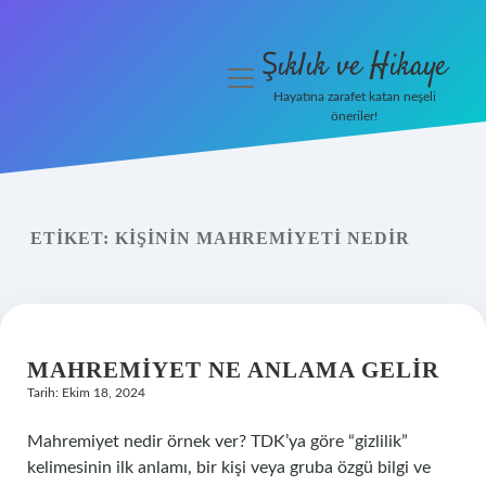
Şıklık ve Hikaye
menüyü
aç
Hayatına zarafet katan neşeli
öneriler!
İHalede Satılmazsa Ne
Olur
Anasayfa
ETIKET:
KIŞININ MAHREMIYETI NEDIR
Gizlilik Politikası
Yasal Uyarı
MAHREMIYET NE ANLAMA GELIR
Tarih: Ekim 18, 2024
Mahremiyet nedir örnek ver? TDK’ya göre “gizlilik”
kelimesinin ilk anlamı, bir kişi veya gruba özgü bilgi ve