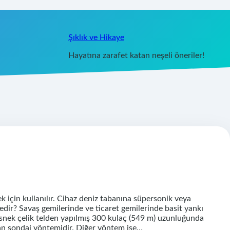
Şıklık ve Hikaye
Hayatına zarafet katan neşeli öneriler!
mek için kullanılır. Cihaz deniz tabanına süpersonik veya
edir? Savaş gemilerinde ve ticaret gemilerinde basit yankı
 esnek çelik telden yapılmış 300 kulaç (549 m) uzunluğunda
nılan sondaj yöntemidir. Diğer yöntem ise…