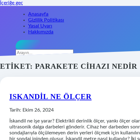
İçeriğe geç
Anasayfa
Gizlilik Politikası
Yasal Uyarı
Hakkımızda
Arama
ETIKET:
PARAKETE CIHAZI NEDIR
ISKANDIL NE ÖLÇER
Tarih: Ekim 26, 2024
İskandil ne işe yarar? Elektrikli derinlik ölçer, yankı ölçer o
ultrasonik dalga darbeleri gönderir. Cihaz her darbeden sonr
sondajlarıyla ölçülemeyen derin yerleri ölçmek için kullanıl
bir sondaj ipinden oluşur. İskandil metre nasıl kullanılır? İk