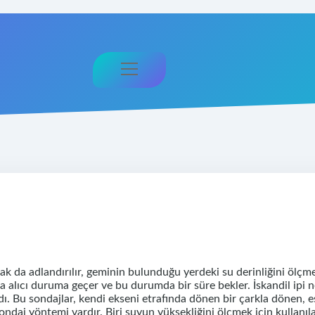
menüyü
aç
larak da adlandırılır, geminin bulunduğu yerdeki su derinliğini ölç
a alıcı duruma geçer ve bu durumda bir süre bekler. İskandil ipi n
ırdı. Bu sondajlar, kendi ekseni etrafında dönen bir çarkla dönen,
i sondaj yöntemi vardır. Biri suyun yüksekliğini ölçmek için kulla