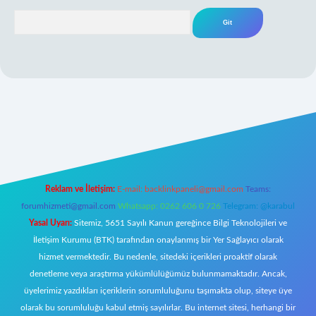
Arama
ş
Reklam ve İletişim:
E-mail:
backlinkpaneli@gmail.com
Teams:
forumhizmeti@gmail.com
Whatsapp: 0262 606 0 726
Telegram: @karabul
Yasal Uyarı:
Sitemiz, 5651 Sayılı Kanun gereğince Bilgi Teknolojileri ve
İletişim Kurumu (BTK) tarafından onaylanmış bir Yer Sağlayıcı olarak
hizmet vermektedir. Bu nedenle, sitedeki içerikleri proaktif olarak
denetleme veya araştırma yükümlülüğümüz bulunmamaktadır. Ancak,
üyelerimiz yazdıkları içeriklerin sorumluluğunu taşımakta olup, siteye üye
olarak bu sorumluluğu kabul etmiş sayılırlar. Bu internet sitesi, herhangi bir