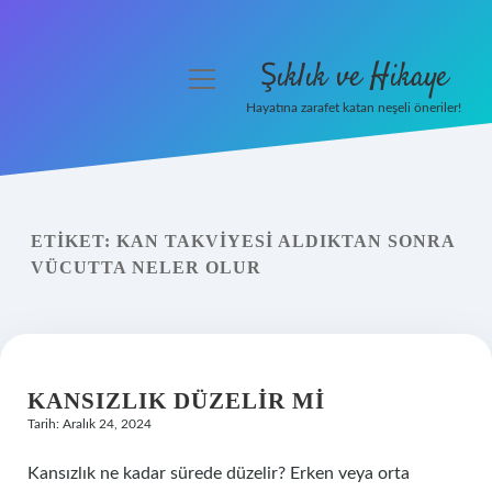
Şıklık ve Hikaye
menüyü
aç
Hayatına zarafet katan neşeli öneriler!
Anasayfa
Gizlilik Politikası
ETIKET:
KAN TAKVIYESI ALDIKTAN SONRA
Yasal Uyarı
VÜCUTTA NELER OLUR
Hakkımızda
KANSIZLIK DÜZELIR MI
Tarih: Aralık 24, 2024
Kansızlık ne kadar sürede düzelir? Erken veya orta