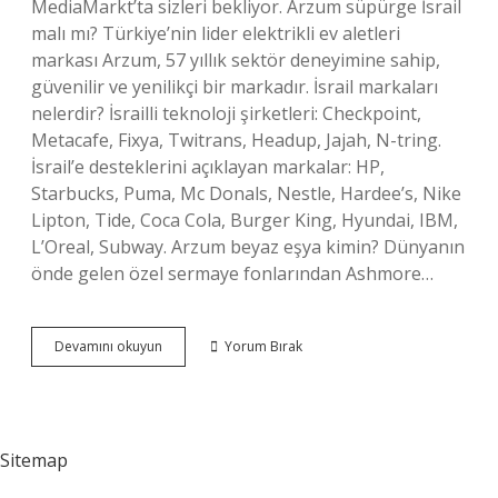
MediaMarkt’ta sizleri bekliyor. Arzum süpürge İsrail
malı mı? Türkiye’nin lider elektrikli ev aletleri
markası Arzum, 57 yıllık sektör deneyimine sahip,
güvenilir ve yenilikçi bir markadır. İsrail markaları
nelerdir? İsrailli teknoloji şirketleri: Checkpoint,
Metacafe, Fixya, Twitrans, Headup, Jajah, N-tring.
İsrail’e desteklerini açıklayan markalar: HP,
Starbucks, Puma, Mc Donals, Nestle, Hardee’s, Nike
Lipton, Tide, Coca Cola, Burger King, Hyundai, IBM,
L’Oreal, Subway. Arzum beyaz eşya kimin? Dünyanın
önde gelen özel sermaye fonlarından Ashmore…
Arzum
Devamını okuyun
Yorum Bırak
Israil
Malı
Mı
Sitemap