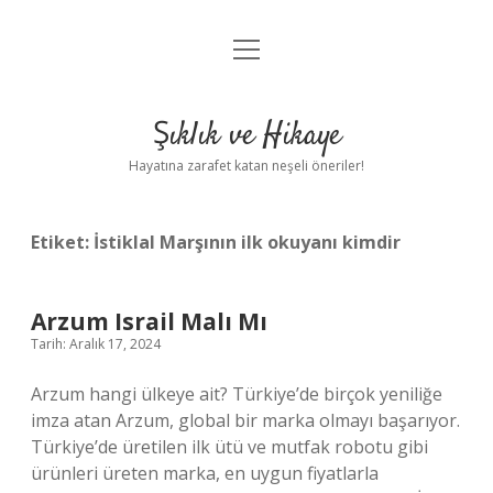
menüyü
Anasayfa
aç
Gizlilik Politikası
Şıklık ve Hikaye
Yasal Uyarı
Hayatına zarafet katan neşeli öneriler!
Hakkımızda
Etiket:
İstiklal Marşının ilk okuyanı kimdir
Arzum Israil Malı Mı
Tarih: Aralık 17, 2024
Arzum hangi ülkeye ait? Türkiye’de birçok yeniliğe
imza atan Arzum, global bir marka olmayı başarıyor.
Türkiye’de üretilen ilk ütü ve mutfak robotu gibi
ürünleri üreten marka, en uygun fiyatlarla