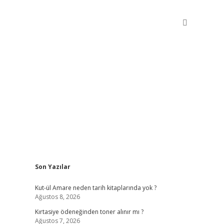
Sidebar
Son Yazılar
betxper giriş
Kut-ül Amare neden tarih kitaplarında yok ?
Ağustos 8, 2026
Kırtasiye ödeneğinden toner alınır mı ?
Ağustos 7, 2026