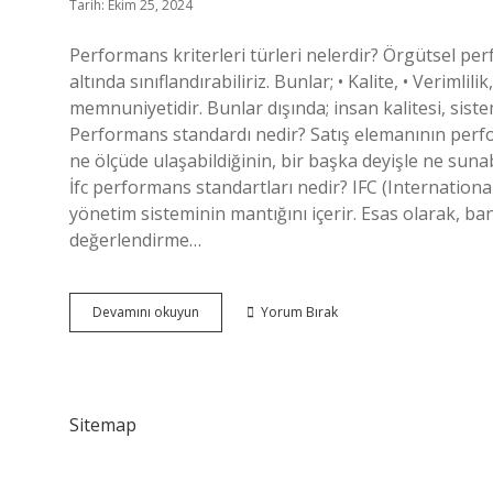
Tarih: Ekim 25, 2024
Performans kriterleri türleri nelerdir? Örgütsel per
altında sınıflandırabiliriz. Bunlar; • Kalite, • Verimlili
memnuniyetidir. Bunlar dışında; insan kalitesi, sistem
Performans standardı nedir? Satış elemanının perfo
ne ölçüde ulaşabildiğinin, bir başka deyişle ne sunabil
İfc performans standartları nedir? IFC (Internationa
yönetim sisteminin mantığını içerir. Esas olarak, b
değerlendirme…
Performans
Devamını okuyun
Yorum Bırak
Standartları
Nelerdir
Sitemap