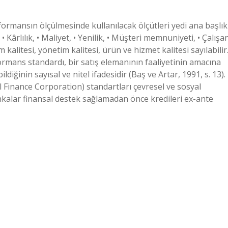
formansın ölçülmesinde kullanılacak ölçütleri yedi ana başlık
k, • Kârlılık, • Maliyet, • Yenilik, • Müşteri memnuniyeti, • Çalışa
 kalitesi, yönetim kalitesi, ürün ve hizmet kalitesi sayılabilir
rmans standardı, bir satış elemanının faaliyetinin amacına
diğinin sayısal ve nitel ifadesidir (Baş ve Artar, 1991, s. 13).
l Finance Corporation) standartları çevresel ve sosyal
ankalar finansal destek sağlamadan önce kredileri ex-ante