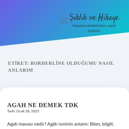
Şıklık ve Hikaye
menüyü
aç
Hayatına zarafet katan neşeli
öneriler!
İHalede Satılmazsa Ne
Olur
Anasayfa
ETIKET:
BORDERLINE OLDUĞUMU NASIL
ANLARIM
Gizlilik Politikası
Yasal Uyarı
AGAH NE DEMEK TDK
Tarih: Ocak 18, 2025
Agah manası nedir? Agâh isminin anlamı: Bilen, bilgili,