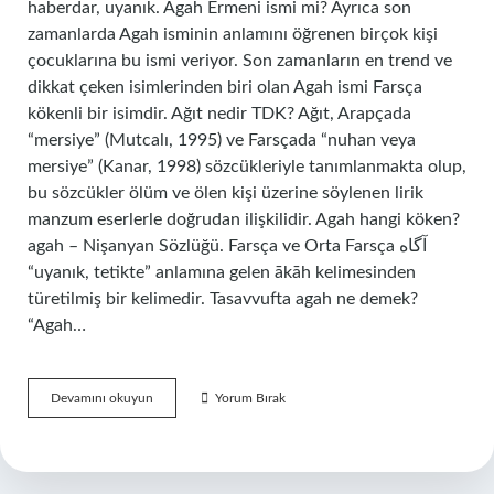
haberdar, uyanık. Agah Ermeni ismi mi? Ayrıca son
zamanlarda Agah isminin anlamını öğrenen birçok kişi
çocuklarına bu ismi veriyor. Son zamanların en trend ve
dikkat çeken isimlerinden biri olan Agah ismi Farsça
kökenli bir isimdir. Ağıt nedir TDK? Ağıt, Arapçada
“mersiye” (Mutcalı, 1995) ve Farsçada “nuhan veya
mersiye” (Kanar, 1998) sözcükleriyle tanımlanmakta olup,
bu sözcükler ölüm ve ölen kişi üzerine söylenen lirik
manzum eserlerle doğrudan ilişkilidir. Agah hangi köken?
agah – Nişanyan Sözlüğü. Farsça ve Orta Farsça آگاه
“uyanık, tetikte” anlamına gelen ākāh kelimesinden
türetilmiş bir kelimedir. Tasavvufta agah ne demek?
“Agah…
Agah
Devamını okuyun
Yorum Bırak
Ne
Demek
Tdk