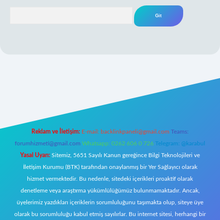
Arama
iş
Reklam ve İletişim:
E-mail:
backlinkpaneli@gmail.com
Teams:
forumhizmeti@gmail.com
Whatsapp: 0262 606 0 726
Telegram: @karabul
Yasal Uyarı:
Sitemiz, 5651 Sayılı Kanun gereğince Bilgi Teknolojileri ve
İletişim Kurumu (BTK) tarafından onaylanmış bir Yer Sağlayıcı olarak
hizmet vermektedir. Bu nedenle, sitedeki içerikleri proaktif olarak
denetleme veya araştırma yükümlülüğümüz bulunmamaktadır. Ancak,
üyelerimiz yazdıkları içeriklerin sorumluluğunu taşımakta olup, siteye üye
olarak bu sorumluluğu kabul etmiş sayılırlar. Bu internet sitesi, herhangi bir