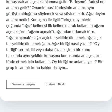
konuşarak anlaşmak anlamına gelir. “Birleşme” ifadesi ne
anlama gelir? “Onamimous” ifadesinin anlamı, aynı
görüşte olduğunu söylemek veya söylemektir. Ağız deyim
anlamı nedir? Konuşma ile ilgili Türkçe deyimlerin
çoğunda “ağız” kelimesi ilk kelime olarak kullanılır: ağzını
açmak (örn. “ağzını açmak”), ağzından fırlamak (örn.
“ağzını açmak”), ağzı açık bir şekilde dinlemek, ağzı açık
bir şekilde dinlemek (zam. Ağız birliği nasıl yazılır? “Oy
birliği” terimi, iki veya daha fazla kişinin bir konu
hakkında aynı şekilde konuşma konusunda anlaşmasını
ifade etmek için kullanılır. Oy birliği ne anlama gelir? Bir
grup insan bir konu hakkında aynı…
Ağız
Devamını okuyun
Yorum Bırak
Birligi
Etmek
Ne
Anlama
Gelir