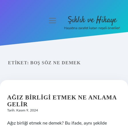
Şıklık ve Hikaye
menüyü
aç
Hayatına zarafet katan neşeli öneriler!
Anasayfa
Gizlilik Politikası
ETIKET:
BOŞ SÖZ NE DEMEK
Yasal Uyarı
Hakkımızda
AĞIZ BIRLIGI ETMEK NE ANLAMA
GELIR
Tarih: Kasım 9, 2024
Ağız birliği etmek ne demek? Bu ifade, aynı şekilde