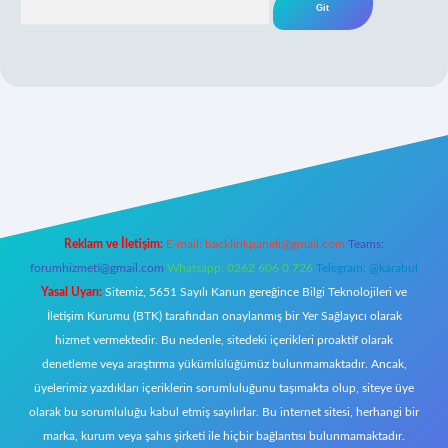
ş
Reklam ve İletişim:
E-mail:
backlinkpaneli@gmail.com
Teams:
forumhizmeti@gmail.com
Whatsapp: 0262 606 0 726
Telegram: @karabul
Yasal Uyarı:
Sitemiz, 5651 Sayılı Kanun gereğince Bilgi Teknolojileri ve
İletişim Kurumu (BTK) tarafından onaylanmış bir Yer Sağlayıcı olarak
hizmet vermektedir. Bu nedenle, sitedeki içerikleri proaktif olarak
denetleme veya araştırma yükümlülüğümüz bulunmamaktadır. Ancak,
üyelerimiz yazdıkları içeriklerin sorumluluğunu taşımakta olup, siteye üye
olarak bu sorumluluğu kabul etmiş sayılırlar. Bu internet sitesi, herhangi bir
marka, kurum veya şahıs şirketi ile hiçbir bağlantısı bulunmamaktadır.