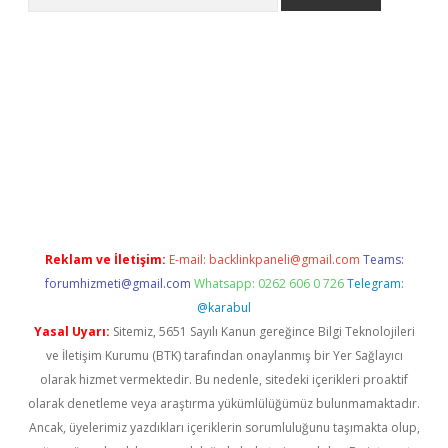
er giriş
Reklam ve İletişim:
E-mail:
backlinkpaneli@gmail.com
Teams:
forumhizmeti@gmail.com
Whatsapp: 0262 606 0 726
Telegram:
@karabul
Yasal Uyarı:
Sitemiz, 5651 Sayılı Kanun gereğince Bilgi Teknolojileri
ve İletişim Kurumu (BTK) tarafından onaylanmış bir Yer Sağlayıcı
olarak hizmet vermektedir. Bu nedenle, sitedeki içerikleri proaktif
olarak denetleme veya araştırma yükümlülüğümüz bulunmamaktadır.
Ancak, üyelerimiz yazdıkları içeriklerin sorumluluğunu taşımakta olup,