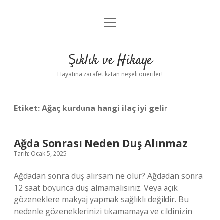
menüyü
Anasayfa
aç
Gizlilik Politikası
Şıklık ve Hikaye
Yasal Uyarı
Hayatına zarafet katan neşeli öneriler!
Hakkımızda
Etiket:
Ağaç kurduna hangi ilaç iyi gelir
Ağda Sonrası Neden Duş Alınmaz
Tarih: Ocak 5, 2025
Ağdadan sonra duş alırsam ne olur? Ağdadan sonra
12 saat boyunca duş almamalısınız. Veya açık
gözeneklere makyaj yapmak sağlıklı değildir. Bu
nedenle gözeneklerinizi tıkamamaya ve cildinizin