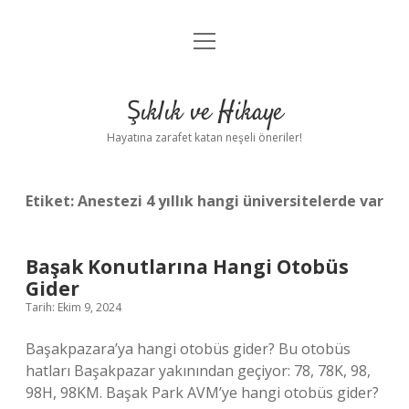
menüyü
Anasayfa
aç
Gizlilik Politikası
Şıklık ve Hikaye
Yasal Uyarı
Hayatına zarafet katan neşeli öneriler!
Hakkımızda
Etiket:
Anestezi 4 yıllık hangi üniversitelerde var
Başak Konutlarına Hangi Otobüs
Gider
Tarih: Ekim 9, 2024
Başakpazara’ya hangi otobüs gider? Bu otobüs
hatları Başakpazar yakınından geçiyor: 78, 78K, 98,
98H, 98KM. Başak Park AVM’ye hangi otobüs gider?