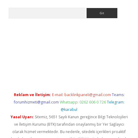
Arama
riş
Reklam ve İletişim:
E-mail:
backlinkpaneli@gmail.com
Teams:
forumhizmeti@gmail.com
Whatsapp: 0262 606 0 726
Telegram:
@karabul
Yasal Uyarı:
Sitemiz, 5651 Sayılı Kanun gereğince Bilgi Teknolojileri
ve İletişim Kurumu (BTK) tarafından onaylanmış bir Yer Sağlayıcı
olarak hizmet vermektedir. Bu nedenle, sitedeki içerikleri proaktif