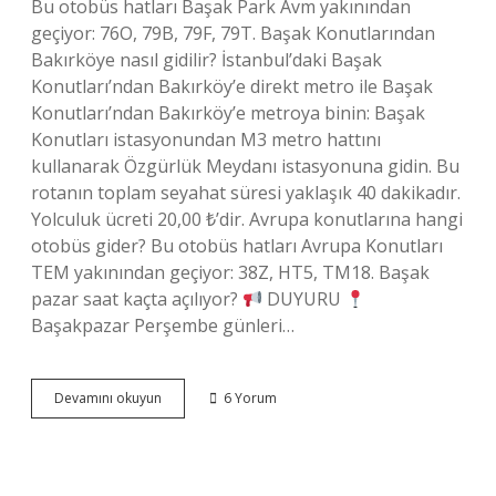
Bu otobüs hatları Başak Park Avm yakınından
geçiyor: 76O, 79B, 79F, 79T. Başak Konutlarından
Bakırköye nasıl gidilir? İstanbul’daki Başak
Konutları’ndan Bakırköy’e direkt metro ile Başak
Konutları’ndan Bakırköy’e metroya binin: Başak
Konutları istasyonundan M3 metro hattını
kullanarak Özgürlük Meydanı istasyonuna gidin. Bu
rotanın toplam seyahat süresi yaklaşık 40 dakikadır.
Yolculuk ücreti 20,00 ₺’dir. Avrupa konutlarına hangi
otobüs gider? Bu otobüs hatları Avrupa Konutları
TEM yakınından geçiyor: 38Z, HT5, TM18. Başak
pazar saat kaçta açılıyor?
DUYURU
Başakpazar Perşembe günleri…
Başak
Devamını okuyun
6 Yorum
Konutlarına
Hangi
Otobüs
Gider