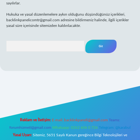
sayılırlar.
Hukuka ve yasal düzenlemelere aykırı olduğunu düşündüğünüz içerikleri,
backlinkpanelicomtr@gmail.com
adresine bildirmeniz halinde, ilgili içerikler
yasal süre içerisinde sitemizden kaldırılacaktır.
Arama
per giriş
Reklam ve İletişim:
E-mail:
backlinkpaneli@gmail.com
Teams:
forumhizmeti@gmail.com
Whatsapp: 0262 606 0 726
Telegram: @karabul
Yasal Uyarı:
Sitemiz, 5651 Sayılı Kanun gereğince Bilgi Teknolojileri ve