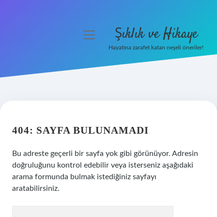
Şıklık ve Hikaye
menüyü
aç
Hayatına zarafet katan neşeli öneriler!
Anasayfa
Gizlilik Politikası
Yasal Uyarı
404: SAYFA BULUNAMADI
Hakkımızda
Bu adreste geçerli bir sayfa yok gibi görünüyor. Adresin
doğruluğunu kontrol edebilir veya isterseniz aşağıdaki
arama formunda bulmak istediğiniz sayfayı
aratabilirsiniz.
Arama