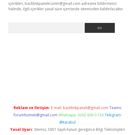
içerikleri,
backlinkpanelicomtr@gmail.com
adresine bildirmeniz
halinde, ilgili içerikler yasal süre içerisinde sitemizden kaldırılacaktır.
Arama
per giriş
Reklam ve İletişim:
E-mail:
backlinkpaneli@gmail.com
Teams:
forumhizmeti@gmail.com
Whatsapp: 0262 606 0 726
Telegram:
@karabul
Yasal Uyarı:
Sitemiz, 5651 Sayılı Kanun gereğince Bilgi Teknolojileri