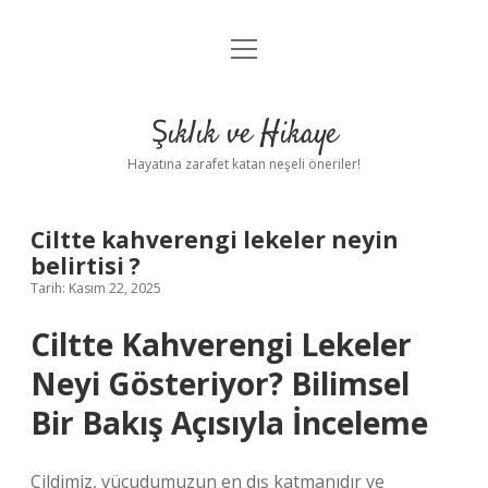
menüyü
Anasayfa
aç
Gizlilik Politikası
Şıklık ve Hikaye
Yasal Uyarı
Hayatına zarafet katan neşeli öneriler!
Hakkımızda
Ciltte kahverengi lekeler neyin
belirtisi ?
Tarih: Kasım 22, 2025
Ciltte Kahverengi Lekeler
Neyi Gösteriyor? Bilimsel
Bir Bakış Açısıyla İnceleme
Cildimiz, vücudumuzun en dış katmanıdır ve