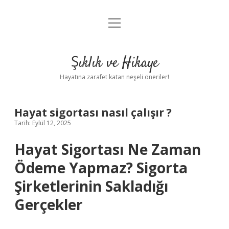
menüyü
Anasayfa
aç
Gizlilik Politikası
Şıklık ve Hikaye
Yasal Uyarı
Hayatına zarafet katan neşeli öneriler!
Hakkımızda
Hayat sigortası nasıl çalışır ?
Tarih: Eylül 12, 2025
Hayat Sigortası Ne Zaman
Ödeme Yapmaz? Sigorta
Şirketlerinin Sakladığı
Gerçekler