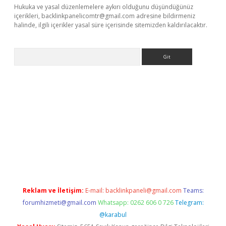
Hukuka ve yasal düzenlemelere aykırı olduğunu düşündüğünüz
içerikleri,
backlinkpanelicomtr@gmail.com
adresine bildirmeniz
halinde, ilgili içerikler yasal süre içerisinde sitemizden kaldırılacaktır.
Arama
er giriş
Reklam ve İletişim:
E-mail:
backlinkpaneli@gmail.com
Teams:
forumhizmeti@gmail.com
Whatsapp: 0262 606 0 726
Telegram:
@karabul