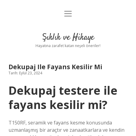
menüyü
Anasayfa
aç
Gizlilik Politikası
Şıklık ve Hikaye
Yasal Uyarı
Hayatına zarafet katan neşeli öneriler!
Hakkımızda
Dekupaj Ile Fayans Kesilir Mi
Tarih: Eylül 23, 2024
Dekupaj testere ile
fayans kesilir mi?
T150RF, seramik ve fayans kesme konusunda
uzmanlaşmış bir araçtır ve zanaatkarlara ve kendin