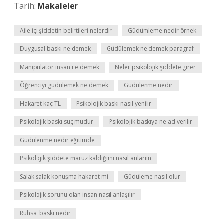
Tarih:
Makaleler
Aile içi şiddetin belirtileri nelerdir
Güdümleme nedir örnek
Duygusal baskı ne demek
Güdülemek ne demek paragraf
Manipülatör insan ne demek
Neler psikolojik şiddete girer
Öğrenciyi güdülemek ne demek
Güdülenme nedir
Hakaret kaç TL
Psikolojik baskı nasıl yenilir
Psikolojik baskı suç mudur
Psikolojik baskıya ne ad verilir
Güdülenme nedir eğitimde
Psikolojik şiddete maruz kaldığımı nasıl anlarım
Salak salak konuşma hakaret mi
Güdüleme nasıl olur
Psikolojik sorunu olan insan nasıl anlaşılır
Ruhsal baskı nedir