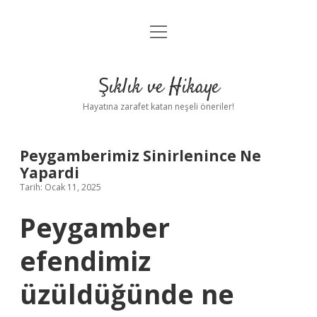
menüyü
Anasayfa
aç
Gizlilik Politikası
Şıklık ve Hikaye
Yasal Uyarı
Hayatına zarafet katan neşeli öneriler!
Hakkımızda
Peygamberimiz Sinirlenince Ne
Yapardi
Tarih: Ocak 11, 2025
Peygamber
efendimiz
üzüldüğünde ne