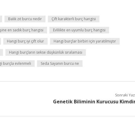
Balık zıt burcu nedir
Çift karakterli burç hangisi
şine en sadık burç hangisi
Evlilikte en uyumlu burç hangisi
Hangi burç iyi çift olur
Hangi burçlar birbiri için yaratılmıştır
Hangi burçların sekse düşkünlük sıralaması
i burçla evlenmeli
Seda Sayanın burcu ne
Sonraki Yaz
Genetik Biliminin Kurucusu Kimdi