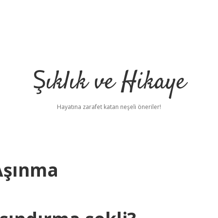
Şıklık ve Hikaye
Hayatına zarafet katan neşeli öneriler!
 Aşınma