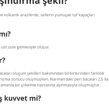
aşındırma şekli?
ve volkanik arazilerde, sellerin yumuşak tüf kayaçları
 mı?
n üst üste gelmesiyle oluşur.
r?
caları oluşum şekilleri bakımından birbirlerinden farklılık
nizma sonucu oluşmuşken, Narman’daki peri bacaları 2,5 ila
n zamanla bir çökelme havzasına aşınmasıyla oluşmuştur.
ış kuvvet mi?