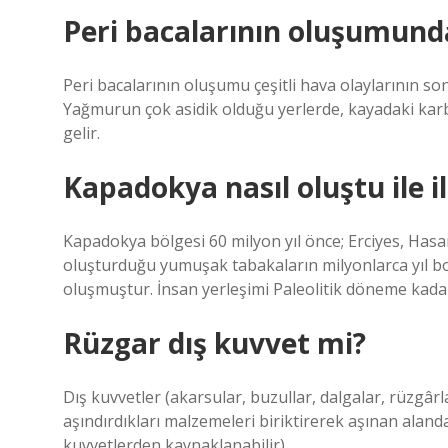
Peri bacalarının oluşumunda
Peri bacalarının oluşumu çeşitli hava olaylarının s
Yağmurun çok asidik olduğu yerlerde, kayadaki kar
gelir.
Kapadokya nasıl oluştu ile ilg
Kapadokya bölgesi 60 milyon yıl önce; Erciyes, Hasa
oluşturduğu yumuşak tabakaların milyonlarca yıl b
oluşmuştur. İnsan yerleşimi Paleolitik döneme kad
Rüzgar dış kuvvet mi?
Dış kuvvetler (akarsular, buzullar, dalgalar, rüzgârla
aşındırdıkları malzemeleri biriktirerek aşınan alanda
kuvvetlerden kaynaklanabilir).