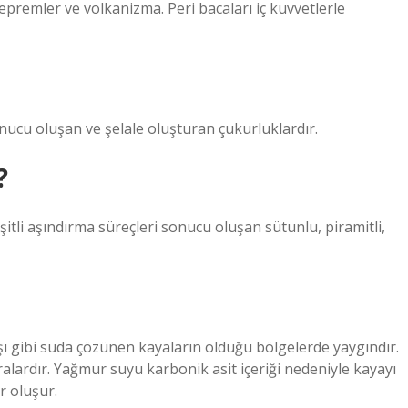
depremler ve volkanizma. Peri bacaları iç kuvvetlerle
nucu oluşan ve şelale oluşturan çukurluklardır.
?
eşitli aşındırma süreçleri sonucu oluşan sütunlu, piramitli,
taşı gibi suda çözünen kayaların olduğu bölgelerde yaygındır.
ralardır. Yağmur suyu karbonik asit içeriği nedeniyle kayayı
r oluşur.