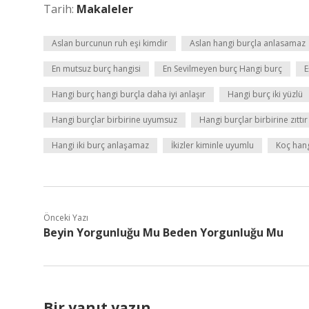
Tarih:
Makaleler
Aslan burcunun ruh eşi kimdir
Aslan hangi burçla anlasamaz
En mutsuz burç hangisi
En Sevilmeyen burç Hangi burç
E
Hangi burç hangi burçla daha iyi anlaşır
Hangi burç iki yüzlü
Hangi burçlar birbirine uyumsuz
Hangi burçlar birbirine zıttır
Hangi iki burç anlaşamaz
İkizler kiminle uyumlu
Koç hang
Önceki Yazı
Beyin Yorgunluğu Mu Beden Yorgunluğu Mu
Bir yanıt yazın