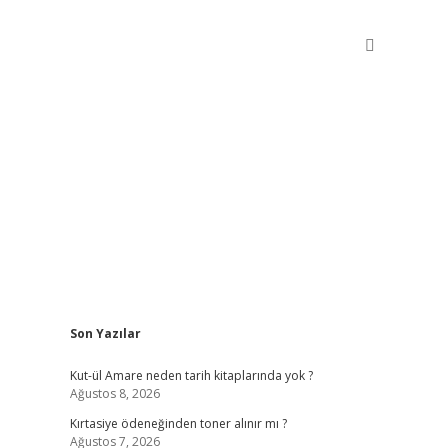
Sidebar
Son Yazılar
betxper gir
Kut-ül Amare neden tarih kitaplarında yok ?
Ağustos 8, 2026
Kırtasiye ödeneğinden toner alınır mı ?
Ağustos 7, 2026