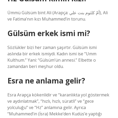
Ümmü Gülsüm bint Ali (Arapça: أمّ كلثوم بنت علي), Ali
ve Fatima’nın kızı Muhammed’in torunu.
Gülsüm erkek ismi mi?
Sözlükler bizi her zaman şaşırtır. Gülsüm ismi
aslında bir erkek ismiydi. Kadın ismi ise “Umm
Kulthum.” Yani: “Gülsüm’ün annesi.” Elbette o
zamandan beri meşhur oldu.
Esra ne anlama gelir?
Esra Arapça kökenlidir ve “karanlıkta yol göstermek
ve aydınlatmak”, “hızlı, hızlı, süratli” ve “gece
yolculuğu” ve “Hz” anlamına gelir. Ayrıca
“Muhammed’in (İsra) Mekke’den Kudüs’e yaptığı