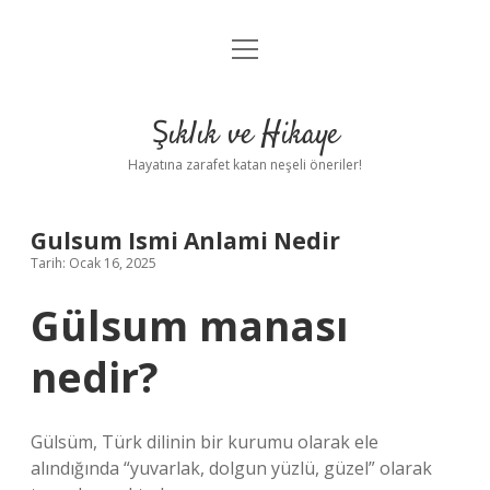
menüyü
Anasayfa
aç
Gizlilik Politikası
Şıklık ve Hikaye
Yasal Uyarı
Hayatına zarafet katan neşeli öneriler!
Hakkımızda
Gulsum Ismi Anlami Nedir
Tarih: Ocak 16, 2025
Gülsum manası
nedir?
Gülsüm, Türk dilinin bir kurumu olarak ele
alındığında “yuvarlak, dolgun yüzlü, güzel” olarak