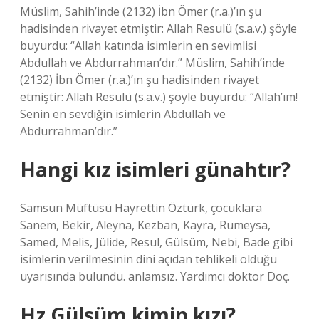
Müslim, Sahih’inde (2132) İbn Ömer (r.a.)’ın şu
hadisinden rivayet etmiştir: Allah Resulü (s.a.v.) şöyle
buyurdu: “Allah katında isimlerin en sevimlisi
Abdullah ve Abdurrahman’dır.” Müslim, Sahih’inde
(2132) İbn Ömer (r.a.)’ın şu hadisinden rivayet
etmiştir: Allah Resulü (s.a.v.) şöyle buyurdu: “Allah’ım!
Senin en sevdiğin isimlerin Abdullah ve
Abdurrahman’dır.”
Hangi kız isimleri günahtır?
Samsun Müftüsü Hayrettin Öztürk, çocuklara
Sanem, Bekir, Aleyna, Kezban, Kayra, Rümeysa,
Samed, Melis, Jülide, Resul, Gülsüm, Nebi, Bade gibi
isimlerin verilmesinin dini açıdan tehlikeli olduğu
uyarısında bulundu. anlamsız. Yardımcı doktor Doç.
Hz Gülsüm kimin kızı?