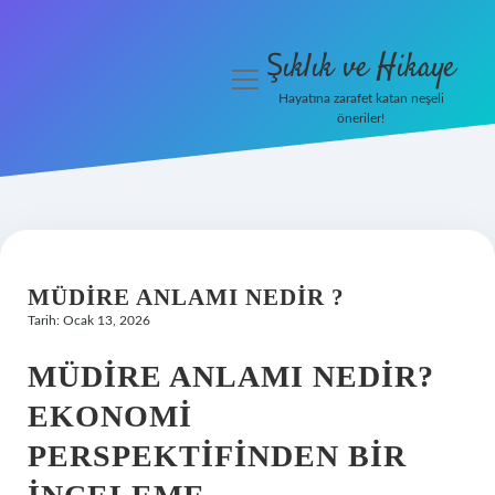
Şıklık ve Hikaye
menüyü
aç
Hayatına zarafet katan neşeli
öneriler!
İHalede Satılmazsa Ne
Olur
Anasayfa
Gizlilik Politikası
MÜDIRE ANLAMI NEDIR ?
Tarih: Ocak 13, 2026
Yasal Uyarı
MÜDIRE ANLAMI NEDIR?
EKONOMI
PERSPEKTIFINDEN BIR