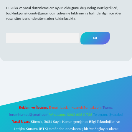
Hukuka ve yasal düzenlemelere aykırı olduğunu düşündüğünüz içerikleri,
backlinkpanelicomtr@gmail.com
adresine bildirmeniz halinde, ilgili içerikler
yasal süre içerisinde sitemizden kaldırılacaktır.
Arama
 giriş
Reklam ve İletişim:
E-mail:
backlinkpaneli@gmail.com
Teams:
forumhizmeti@gmail.com
Whatsapp: 0262 606 0 726
Telegram: @karabul
Yasal Uyarı:
Sitemiz, 5651 Sayılı Kanun gereğince Bilgi Teknolojileri ve
İletişim Kurumu (BTK) tarafından onaylanmış bir Yer Sağlayıcı olarak