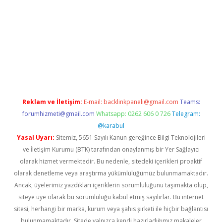
er giriş
Reklam ve İletişim:
E-mail:
backlinkpaneli@gmail.com
Teams:
forumhizmeti@gmail.com
Whatsapp: 0262 606 0 726
Telegram:
@karabul
Yasal Uyarı:
Sitemiz, 5651 Sayılı Kanun gereğince Bilgi Teknolojileri
ve İletişim Kurumu (BTK) tarafından onaylanmış bir Yer Sağlayıcı
olarak hizmet vermektedir. Bu nedenle, sitedeki içerikleri proaktif
olarak denetleme veya araştırma yükümlülüğümüz bulunmamaktadır.
Ancak, üyelerimiz yazdıkları içeriklerin sorumluluğunu taşımakta olup,
siteye üye olarak bu sorumluluğu kabul etmiş sayılırlar. Bu internet
sitesi, herhangi bir marka, kurum veya şahıs şirketi ile hiçbir bağlantısı
bulunmamaktadır. Sitede yalnızca kendi hazırladığımız makaleler