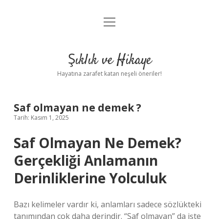
menüyü
Anasayfa
aç
Gizlilik Politikası
Şıklık ve Hikaye
Yasal Uyarı
Hayatına zarafet katan neşeli öneriler!
Hakkımızda
Saf olmayan ne demek ?
Tarih: Kasım 1, 2025
Saf Olmayan Ne Demek?
Gerçekliği Anlamanın
Derinliklerine Yolculuk
Bazı kelimeler vardır ki, anlamları sadece sözlükteki
tanımından çok daha derindir. “Saf olmayan” da işte