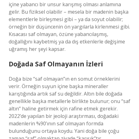
içine yabancı bir unsur karışmış olması anlamına
gelir. Bu fiziksel olabilir – mesela bir madenin başka
elementlerle birleşmesi gibi – ya da soyut olabilir;
örneğin bir düşüncenin ön yargılarla kirlenmesi gibi.
Kısacası saf olmayan, özüne yabancılaşmış,
doğallığını kaybetmiş ya da dış etkenlerle değişime
uğramış her şeyi kapsar.
Doğada Saf Olmayanın İzleri
Doğa bize “saf olmayan”ın en somut örneklerini
verir. Örneğin suyun içine başka mineraller
karıştığında artık saf su değildir. Altın bile doğada
genellikle başka metallerle birlikte bulunur; onu “saf
altın” haline getirmek için rafine etmek gerekir.
2022’de yapılan bir jeoloji araştırması, doğadaki
madenlerin %90’ının saf olmayan formda
bulunduğunu ortaya koydu. Yani doğa bile çoğu
zaman “saf” olmaktan ziyade “karışık”tır.