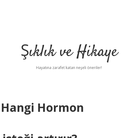
Şıklık ve Hikaye
Hayatına zarafet katan neşeli öneriler!
ğı Hangi Hormon