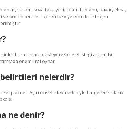
tohumlar, susam, soya fasulyesi, keten tohumu, havuç, elma,
 ve bor mineralleri içeren takviyelerin de östrojen
rilmiştir.
r?
esinler hormonları tetikleyerek cinsel isteği artırır. Bu
artırmada önemli rol oynar.
belirtileri nelerdir?
sel partner. Aşırı cinsel istek nedeniyle bir gecede sık sık
akale.
na ne denir?