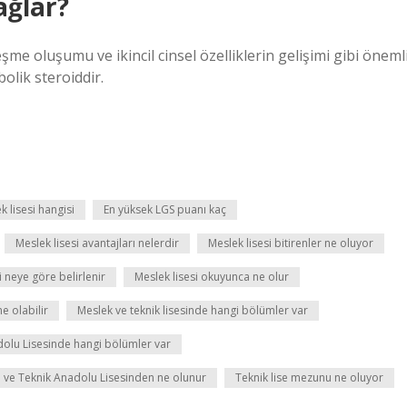
ağlar?
e oluşumu ve ikincil cinsel özelliklerin gelişimi gibi öneml
olik steroiddir.
k lisesi hangisi
En yüksek LGS puanı kaç
Meslek lisesi avantajları nelerdir
Meslek lisesi bitirenler ne oluyor
i neye göre belirlenir
Meslek lisesi okuyunca ne olur
e olabilir
Meslek ve teknik lisesinde hangi bölümler var
dolu Lisesinde hangi bölümler var
 ve Teknik Anadolu Lisesinden ne olunur
Teknik lise mezunu ne oluyor