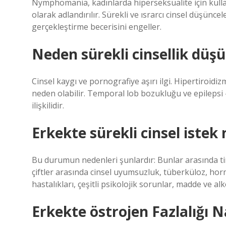
Nymphomania, kadınlarda hiperseksüalite için kullanıl
olarak adlandırılır. Sürekli ve ısrarcı cinsel düşüncel
gerçekleştirme becerisini engeller.
Neden sürekli cinsellik dü
Cinsel kaygı ve pornografiye aşırı ilgi. Hipertiroidiz
neden olabilir. Temporal lob bozukluğu ve epileps
ilişkilidir.
Erkekte sürekli cinsel istek
Bu durumun nedenleri şunlardır: Bunlar arasında ti
çiftler arasında cinsel uyumsuzluk, tüberküloz, horm
hastalıkları, çeşitli psikolojik sorunlar, madde ve alko
Erkekte östrojen Fazlalığı Na