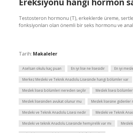
Ereksiyonu hangi hormon s
Testosteron hormonu (T), erkeklerde üreme, sertleşm
fonksiyonları olan önemli bir seks hormonu ve anab
Tarih:
Makaleler
Aselsan okulu kaç puan
En iyi lise ne lisesidir
En iyi mesle
Merkez Mesleki ve Teknik Anadolu Lisesinde hangi bölümler var
Meslek lisesi bölümleri nereden seçilir
Meslek lisesi bölümler
Meslek lisesinden avukat olunur mu
Meslek lisesine gidenler n
Mesleki ve Teknik Anadolu Lisesi nedir
Mesleki ve Teknik Ana
Mesleki ve teknik Anadolu Lisesinde hemşirelik var mı
Mesleki