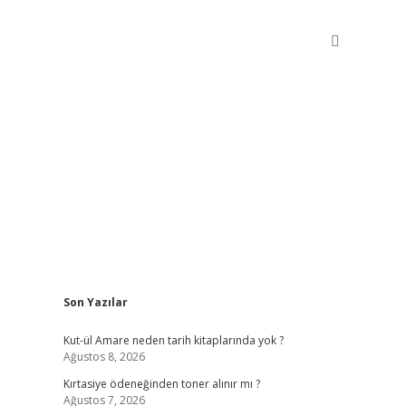
Sidebar
Son Yazılar
betxper gir
Kut-ül Amare neden tarih kitaplarında yok ?
Ağustos 8, 2026
Kırtasiye ödeneğinden toner alınır mı ?
Ağustos 7, 2026