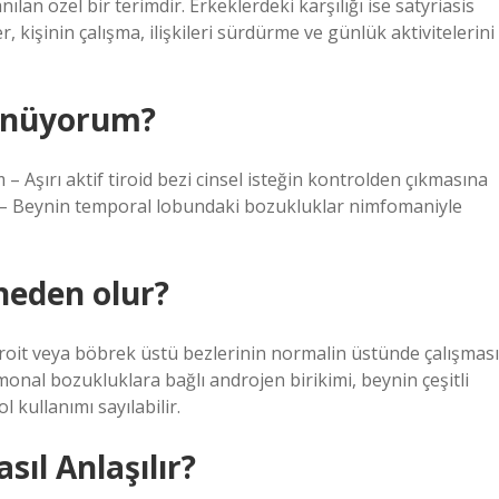
an özel bir terimdir. Erkeklerdeki karşılığı ise satyriasis
er, kişinin çalışma, ilişkileri sürdürme ve günlük aktivitelerini
şünüyorum?
m – Aşırı aktif tiroid bezi cinsel isteğin kontrolden çıkmasına
i – Beynin temporal lobundaki bozukluklar nimfomaniyle
 neden olur?
roit veya böbrek üstü bezlerinin normalin üstünde çalışması
onal bozukluklara bağlı androjen birikimi, beynin çeşitli
l kullanımı sayılabilir.
sıl Anlaşılır?