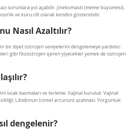
azı sorunlara yol açabilir. Jinekomasti (meme büyümesi),
 kısırlık ve kuru cilt olarak kendini gösterebilir.
 Nasıl Azaltılır?
ngin bir diyet östrojen seviyelerini dengelemeye yardımcı
eri gibi fitoöstrojen içeren yiyecekler yemek de östrojen
aşılır?
Ani sıcak basmaları ve terleme. Vajinal kuruluk: Vajinal
eksikliği: Libidonun (cinsel arzunun) azalması. Yorgunluk:
ıl dengelenir?