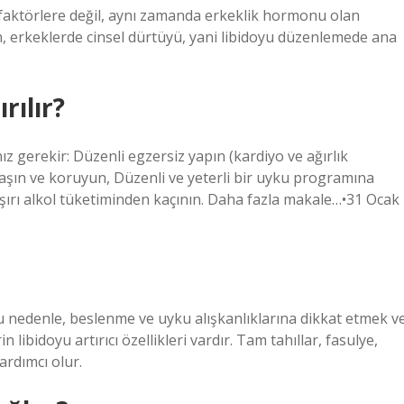
k faktörlere değil, aynı zamanda erkeklik hormonu olan
n, erkeklerde cinsel dürtüyü, yani libidoyu düzenlemede ana
rılır?
z gerekir: Düzenli egzersiz yapın (kardiyo ve ağırlık
ulaşın ve koruyun, Düzenli ve yeterli bir uyku programına
Aşırı alkol tüketiminden kaçının. Daha fazla makale…•31 Ocak
 Bu nedenle, beslenme ve uyku alışkanlıklarına dikkat etmek v
 libidoyu artırıcı özellikleri vardır. Tam tahıllar, fasulye,
ardımcı olur.