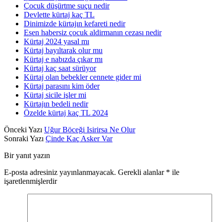
Çocuk düşürtme suçu nedir
Devlette kürtaj kaç TL
Dinimizde kürtajın kefareti nedir
Esen habersiz çocuk aldirmanın cezası nedir
Kürtaj 2024 yasal mı
Kürtaj bayıltarak olur mu
Kürtaj e nabızda çıkar mı
Kürtaj kaç saat sürüyor
Kürtaj olan bebekler cennete gider mi
Kürtaj parasını kim öder
Kürtaj sicile işler mi
Kürtajın bedeli nedir
Özelde kürtaj kaç TL 2024
Önceki Yazı
Uğur Böceği Isirirsa Ne Olur
Sonraki Yazı
Çinde Kaç Asker Var
Bir yanıt yazın
E-posta adresiniz yayınlanmayacak.
Gerekli alanlar
*
ile
işaretlenmişlerdir