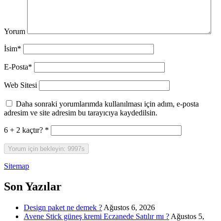
Yorum
İsim*
E-Posta*
Web Sitesi
Daha sonraki yorumlarımda kullanılması için adım, e-posta
adresim ve site adresim bu tarayıcıya kaydedilsin.
6 + 2 kaçtır?
*
Sitemap
Sidebar
Son Yazılar
Design paket ne demek ?
Ağustos 6, 2026
Avene Stick güneş kremi Eczanede Satılır mı ?
Ağustos 5,