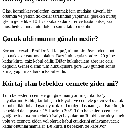
Olası komplikasyonlardan kaçınmak için mutlaka güvenli bir
ortamda ve yetkin doktorlar tarafından yapılması gereken kürtaj
işlemi genellikle 10-15 dakika kadar sürer ve hasta birkaç saat
müşahede altında tutulduktan sonra taburcu edilir.
Çocuk aldirmanın günahı nedir?
Sorunun cevabı Prof.Dr.N. Hatipoğlu’nun bir köşesinden alıntı
yaparak size yardımcı olalım. Bazı hukukçulara göre 120 güne
kadar kürtaj caiz kabul edilir. Diğer hukukçulara göre ise caiz
değildir. Genel olarak tüm hukukçulara göre 120 günden sonra
kürtaj yaptırmak haram kabul edilir.
Kürtaj olan bebekler cennete gider mi?
Tüm bebeklerin cennete gittiğine inanıyorum çünkü İsa’yı
hayatlarının Rabbi, kurtuluşun tek yolu ve cennete giden yol olarak
kabul ettiklerini anlayamayacak kadar olgunlaşmamışlar. Bu kürtajlı
bebekleri de kapsıyor. 15 Haziran 2021 Tüm bebeklerin cennete
gittiğine inanıyorum çünkü İsa’yı hayatlarının Rabbi, kurtuluşun tek
yolu ve cennete giden yol olarak kabul ettiklerini anlayamayacak
kadar olgunlaşmamışlar. Bu kürtajlı bebekleri de kapsıyor.