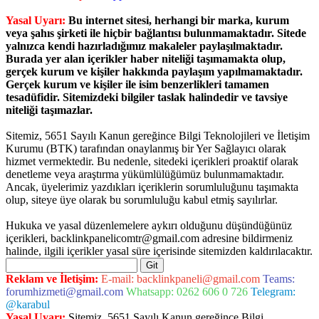
Yasal Uyarı:
Bu internet sitesi, herhangi bir marka, kurum
veya şahıs şirketi ile hiçbir bağlantısı bulunmamaktadır. Sitede
yalnızca kendi hazırladığımız makaleler paylaşılmaktadır.
Burada yer alan içerikler haber niteliği taşımamakta olup,
gerçek kurum ve kişiler hakkında paylaşım yapılmamaktadır.
Gerçek kurum ve kişiler ile isim benzerlikleri tamamen
tesadüfidir. Sitemizdeki bilgiler taslak halindedir ve tavsiye
niteliği taşımazlar.
Sitemiz, 5651 Sayılı Kanun gereğince Bilgi Teknolojileri ve İletişim
Kurumu (BTK) tarafından onaylanmış bir Yer Sağlayıcı olarak
hizmet vermektedir. Bu nedenle, sitedeki içerikleri proaktif olarak
denetleme veya araştırma yükümlülüğümüz bulunmamaktadır.
Ancak, üyelerimiz yazdıkları içeriklerin sorumluluğunu taşımakta
olup, siteye üye olarak bu sorumluluğu kabul etmiş sayılırlar.
Hukuka ve yasal düzenlemelere aykırı olduğunu düşündüğünüz
içerikleri,
backlinkpanelicomtr@gmail.com
adresine bildirmeniz
halinde, ilgili içerikler yasal süre içerisinde sitemizden kaldırılacaktır.
Arama
betxper giriş
Reklam ve İletişim:
E-mail:
backlinkpaneli@gmail.com
Teams:
forumhizmeti@gmail.com
Whatsapp: 0262 606 0 726
Telegram:
@karabul
Yasal Uyarı:
Sitemiz, 5651 Sayılı Kanun gereğince Bilgi