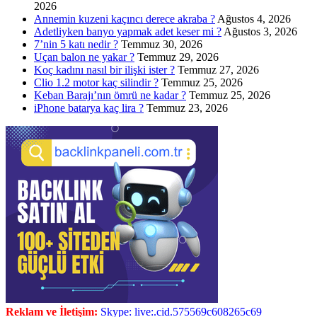
2026
Annemin kuzeni kaçıncı derece akraba ?
Ağustos 4, 2026
Adetliyken banyo yapmak adet keser mi ?
Ağustos 3, 2026
7’nin 5 katı nedir ?
Temmuz 30, 2026
Uçan balon ne yakar ?
Temmuz 29, 2026
Koç kadını nasıl bir ilişki ister ?
Temmuz 27, 2026
Clio 1.2 motor kaç silindir ?
Temmuz 25, 2026
Keban Barajı’nın ömrü ne kadar ?
Temmuz 25, 2026
iPhone batarya kaç lira ?
Temmuz 23, 2026
Reklam ve İletişim:
Skype: live:.cid.575569c608265c69