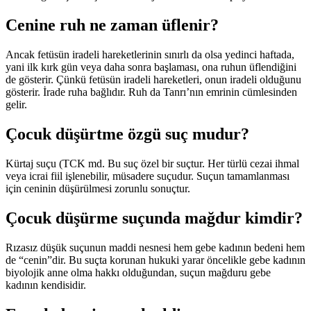
Cenine ruh ne zaman üflenir?
Ancak fetüsün iradeli hareketlerinin sınırlı da olsa yedinci haftada,
yani ilk kırk gün veya daha sonra başlaması, ona ruhun üflendiğini
de gösterir. Çünkü fetüsün iradeli hareketleri, onun iradeli olduğunu
gösterir. İrade ruha bağlıdır. Ruh da Tanrı’nın emrinin cümlesinden
gelir.
Çocuk düşürtme özgü suç mudur?
Kürtaj suçu (TCK md. Bu suç özel bir suçtur. Her türlü cezai ihmal
veya icrai fiil işlenebilir, müsadere suçudur. Suçun tamamlanması
için ceninin düşürülmesi zorunlu sonuçtur.
Çocuk düşürme suçunda mağdur kimdir?
Rızasız düşük suçunun maddi nesnesi hem gebe kadının bedeni hem
de “cenin”dir. Bu suçta korunan hukuki yarar öncelikle gebe kadının
biyolojik anne olma hakkı olduğundan, suçun mağduru gebe
kadının kendisidir.