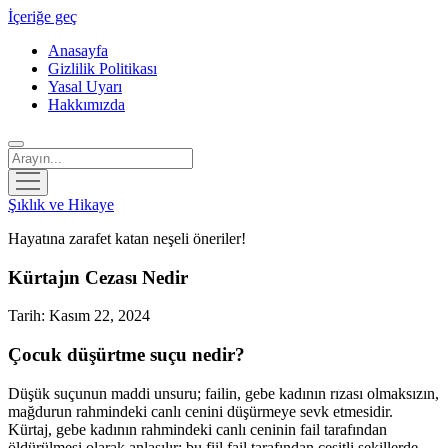
İçeriğe geç
Anasayfa
Gizlilik Politikası
Yasal Uyarı
Hakkımızda
Arama
menüyü
aç
Şıklık ve Hikaye
Hayatına zarafet katan neşeli öneriler!
Kürtajın Cezası Nedir
Tarih: Kasım 22, 2024
Çocuk düşürtme suçu nedir?
Düşük suçunun maddi unsuru; failin, gebe kadının rızası olmaksızın,
mağdurun rahmindeki canlı cenini düşürmeye sevk etmesidir.
Kürtaj, gebe kadının rahmindeki canlı ceninin fail tarafından
öldürülmesi olarak anlaşılır; bu fiil fail tarafından çeşitli şekillerde