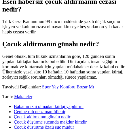
Esen habersiz çocuk aldirmanın cezası
nedir?
Türk Ceza Kanununun 99 uncu maddesinde yazılı düşük suçunu
işleyen ve kadının rızası olmayan kimseye beş yıldan on yıla kadar
hapis cezası verilir.
Çocuk aldirmanın günahı nedir?
Genel olarak, tüm hukuk uzmanlarına göre, 120 günden sonra
yapılan kürtajlar haram kabul edilir. Dini açıdan, insan sağlığını
korumak ve kurtarmak için yapılan müdahaleler de caiz kabul edilir.
Ülkemizde yasal süre 10 haftadır. 10 haftadan sonra yapılan kürtaj,
zorlayıcı sağlık sorunları olmadığı sürece yapılamaz.
Tavsiyeli Bağlantılar:
Spor Yay Konforu Bozar Mı
Tarih:
Makaleler
Babanın izni olmadan kürtaj yapılır mı
Cenine ruh ne zaman üflenir
Çocuk aldirmanın günahı nedir
Çocuk düşürme suçunda mağdur kimdir
Çocuk düşürtme özgü suç mudur