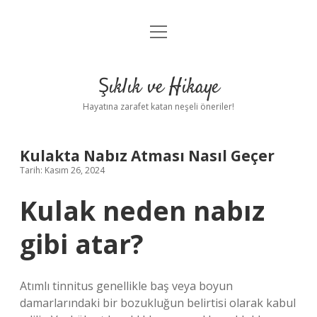
menüyü
Anasayfa
aç
Gizlilik Politikası
Şıklık ve Hikaye
Yasal Uyarı
Hayatına zarafet katan neşeli öneriler!
Hakkımızda
Kulakta Nabız Atması Nasıl Geçer
Tarih: Kasım 26, 2024
Kulak neden nabız
gibi atar?
Atımlı tinnitus genellikle baş veya boyun
damarlarındaki bir bozukluğun belirtisi olarak kabul