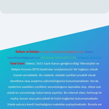
r giriş
Reklam ve İletişim:
E-mail:
backlinkpaneli@gmail.com
Teams:
forumhizmeti@gmail.com
Whatsapp: 0262 606 0 726
Telegram: @karabul
Yasal Uyarı:
Sitemiz, 5651 Sayılı Kanun gereğince Bilgi Teknolojileri ve
İletişim Kurumu (BTK) tarafından onaylanmış bir Yer Sağlayıcı olarak
hizmet vermektedir. Bu nedenle, sitedeki içerikleri proaktif olarak
denetleme veya araştırma yükümlülüğümüz bulunmamaktadır. Ancak,
üyelerimiz yazdıkları içeriklerin sorumluluğunu taşımakta olup, siteye üye
olarak bu sorumluluğu kabul etmiş sayılırlar. Bu internet sitesi, herhangi bir
marka, kurum veya şahıs şirketi ile hiçbir bağlantısı bulunmamaktadır.
Sitede yalnızca kendi hazırladığımız makaleler paylaşılmaktadır. Burada yer