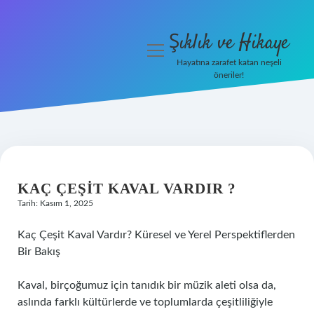
Şıklık ve Hikaye
menüyü
aç
Hayatına zarafet katan neşeli
öneriler!
İHalede Satılmazsa Ne
Olur
Anasayfa
Gizlilik Politikası
KAÇ ÇEŞIT KAVAL VARDIR ?
Tarih: Kasım 1, 2025
Yasal Uyarı
Kaç Çeşit Kaval Vardır? Küresel ve Yerel Perspektiflerden
Bir Bakış
Kaval, birçoğumuz için tanıdık bir müzik aleti olsa da,
aslında farklı kültürlerde ve toplumlarda çeşitliliğiyle