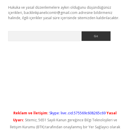
Hukuka ve yasal düzenlemelere aykırı olduğunu düşündüğünüz
içerikleri,
backlinkpanelicomtr@gmail.com
adresine bildirmeniz
halinde, ilgili içerikler yasal süre içerisinde sitemizden kaldırılacaktır.
Arama
iş
Reklam ve İletişim:
Skype: live:.cid.575569c608265c69
Yasal
Uyarı:
Sitemiz, 5651 Sayılı Kanun gereğince Bilgi Teknolojileri ve
İletişim Kurumu (BTK) tarafından onaylanmış bir Yer Sağlayıcı olarak