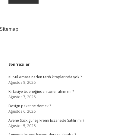
Sitemap
Sidebar
Son Yazılar
Kut-ül Amare neden tarih kitaplarında yok ?
Ağustos 8, 2026
Kırtasiye ödeneğinden toner alınır mı ?
Ağustos 7, 2026
Design paket ne demek ?
Ağustos 6, 2026
Avene Stick güneş kremi Eczanede Satılır mı ?
Ağustos 5, 2026
Annemin kuzeni kaçıncı derece akraba ?