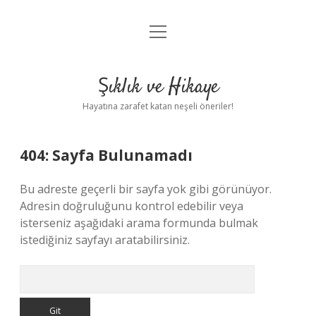
menüyü
Anasayfa
aç
Gizlilik Politikası
Şıklık ve Hikaye
Yasal Uyarı
Hayatına zarafet katan neşeli öneriler!
Hakkımızda
404: Sayfa Bulunamadı
Bu adreste geçerli bir sayfa yok gibi görünüyor.
Adresin doğruluğunu kontrol edebilir veya
isterseniz aşağıdaki arama formunda bulmak
istediğiniz sayfayı aratabilirsiniz.
Arama