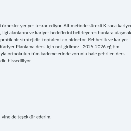
ili örnekler yer yer tekrar ediyor. Alt metinde sürekli Kısaca kariye
 ilgi alanlarını ve kariyer hedeflerini belirleyerek bunlara ulaşma
ratik bir stratejidir. toptalent.co hidoctor. Rehberlik ve kariyer
e Kariyer Planlama dersi için not girilmez . 2025-2026 eğitim
ıyla ortaokulun tüm kademelerinde zorunlu hale getirilen ders
r. hissediliyor.
 yine de
teşekkür ederim
.